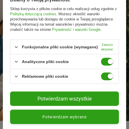
Sklep korzysta z plików cookie w celu realizacji usług zgodnie z
Polityką dotyczącą cookies
. Możesz określić warunki
przechowywania lub dostępu do cookie w Twojej przeglądarce.
Więcej informacji na temat warunków i prywatności można
znaleźć także na stronie
Prywatność i warunki Google
.
Zawsze
Funkcjonalne pliki cookie (wymagane)
aktywne
Analityczne pliki cookie
Reklamowe pliki cookie
Promocje tylko dla
Nowości przed
Rezygnacja w każdej
Potwierdzam wszystkie
subskrybentów
premierą
chwili
Potwierdzam wybrane