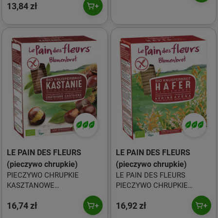
LE PAIN DES FLEURS
13,84 zł
LE PAIN DES FLEURS
LE PAIN DES FLEURS
LE PAIN DES FLEURS
(pieczywo chrupkie)
(pieczywo chrupkie)
PIECZYWO CHRUPKIE
LE PAIN DES FLEURS
KASZTANOWE
PIECZYWO CHRUPKIE
BEZGLUTENOWE BIO 150 g -
OWSIANE BEZGLUTENOWE
16,74 zł
16,92 zł
LE PAIN DES FLEURS
BIO 150 g