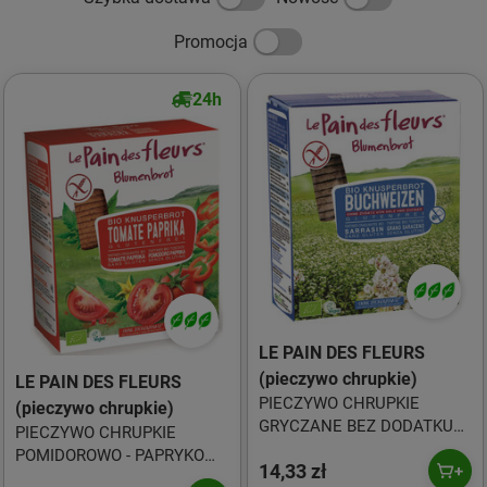
Promocja
24h
LE PAIN DES FLEURS
(pieczywo chrupkie)
LE PAIN DES FLEURS
PIECZYWO CHRUPKIE
(pieczywo chrupkie)
GRYCZANE BEZ DODATKU
PIECZYWO CHRUPKIE
SOLI I CUKRU
POMIDOROWO - PAPRYKOWE
14,33 zł
BEZGLUTENOWE BIO 150 g -
BEZGLUTENOWE BIO 150 g -