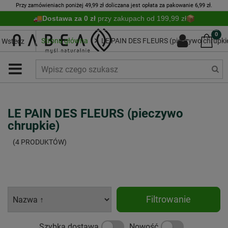
Przy zamówieniach poniżej 49,99 zł doliczana jest opłata za pakowanie 6,99 zł.
Dostawa za 0 zł
przy zakupach od 199,99 zł
0
Strona główna
LE PAIN DES FLEURS (pieczywo chrupki
Wstecz
LE PAIN DES FLEURS (pieczywo
chrupkie)
(4 PRODUKTÓW)
Filtrowanie
Szybka dostawa
Nowość