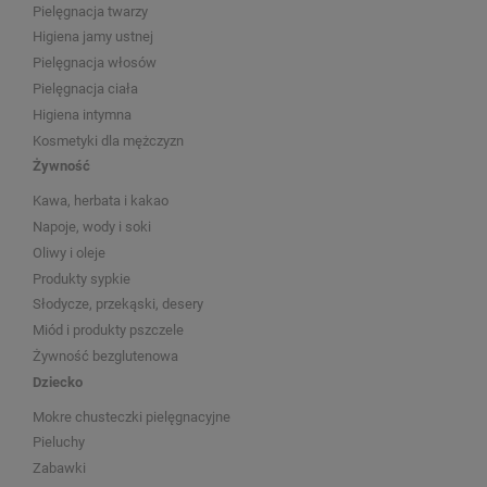
Pielęgnacja twarzy
Higiena jamy ustnej
Pielęgnacja włosów
Pielęgnacja ciała
Higiena intymna
Kosmetyki dla mężczyzn
Żywność
Kawa, herbata i kakao
Napoje, wody i soki
Oliwy i oleje
Produkty sypkie
Słodycze, przekąski, desery
Miód i produkty pszczele
Żywność bezglutenowa
Dziecko
Mokre chusteczki pielęgnacyjne
Pieluchy
Zabawki