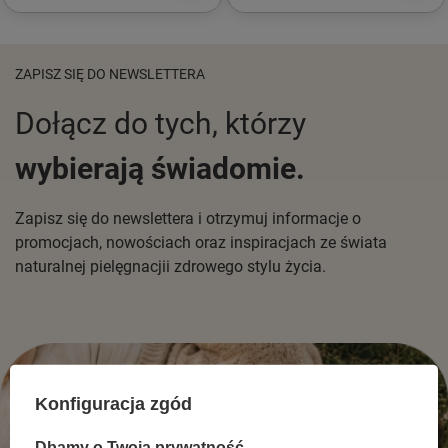
ZAPISZ SIĘ DO NEWSLETTERA
Dołącz do tych, którzy
wybierają świadomie.
Zapisz się do newslettera i otrzymuj informacje o
promocjach, nowościach oraz inspiracjach ze świata
naturalnej pielęgnacjii zdrowego stylu życia.
Konfiguracja zgód
Dbamy o Twoją prywatność