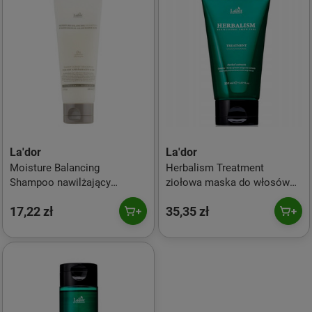
La'dor
La'dor
Moisture Balancing
Herbalism Treatment
Shampoo nawilżający
ziołowa maska do włosów
szampon do włosów 100ml
150ml
17,22 zł
35,35 zł