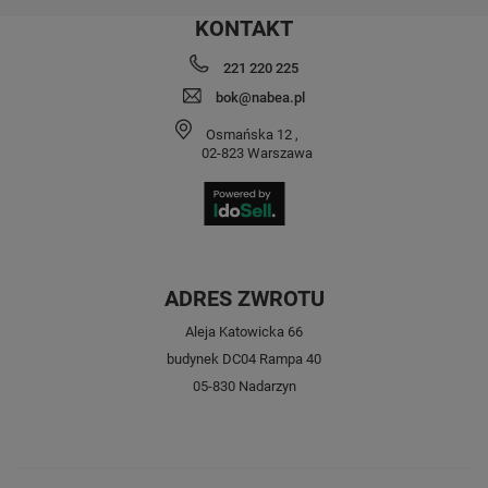
KONTAKT
221 220 225
bok@nabea.pl
Osmańska 12
,
02-823
Warszawa
ADRES ZWROTU
Aleja Katowicka 66
budynek DC04 Rampa 40
05-830 Nadarzyn