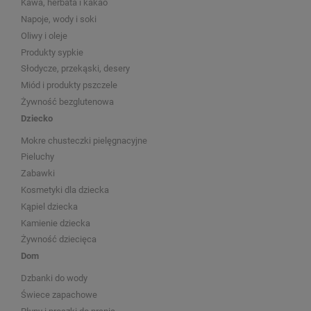
Kawa, herbata i kakao
Napoje, wody i soki
Oliwy i oleje
Produkty sypkie
Słodycze, przekąski, desery
Miód i produkty pszczele
Żywność bezglutenowa
Dziecko
Mokre chusteczki pielęgnacyjne
Pieluchy
Zabawki
Kosmetyki dla dziecka
Kąpiel dziecka
Kamienie dziecka
Żywność dziecięca
Dom
Dzbanki do wody
Świece zapachowe