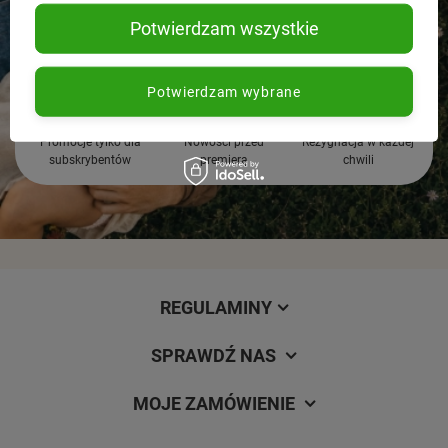
Potwierdzam wszystkie
Potwierdzam wybrane
Promocje tylko dla
Nowości przed
Rezygnacja w każdej
subskrybentów
premierą
chwili
REGULAMINY
SPRAWDŹ NAS
MOJE ZAMÓWIENIE