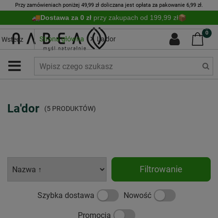
Przy zamówieniach poniżej 49,99 zł doliczana jest opłata za pakowanie 6,99 zł.
Dostawa za 0 zł
przy zakupach od 199,99 zł
0
Strona główna
La'dor
Wstecz
La'dor
(5 PRODUKTÓW)
Filtrowanie
Szybka dostawa
Nowość
Promocja