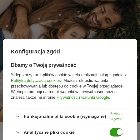
Konfiguracja zgód
Dbamy o Twoją prywatność
Sklep korzysta z plików cookie w celu realizacji usług zgodnie z
Polityką dotyczącą cookies
. Możesz określić warunki
przechowywania lub dostępu do cookie w Twojej przeglądarce.
Więcej informacji na temat warunków i prywatności można
Promocje tylko dla
Nowości przed
Rezygnacja w każdej
znaleźć także na stronie
Prywatność i warunki Google
.
subskrybentów
premierą
chwili
Zawsze
Funkcjonalne pliki cookie (wymagane)
aktywne
Analityczne pliki cookie