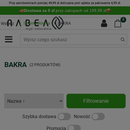
Przy zamówieniach poniżej 49,99 zł doliczana jest opłata za pakowanie 6,99 zł.
Dostawa za 0 zł
przy zakupach od 199,99 zł
0
Strona główna
BAKRA
Wstecz
BAKRA
(2 PRODUKTÓW)
Filtrowanie
Szybka dostawa
Nowość
Promocja