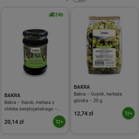
24h
BAKRA
Bakra − Gojnik, herbata
BAKRA
górska − 20 g
Bakra − Karob, melasa z
chleba świętojańskiego −
12,74 zł
370 g
20,14 zł