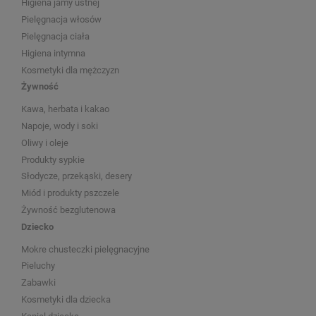
Higiena jamy ustnej
Pielęgnacja włosów
Pielęgnacja ciała
Higiena intymna
Kosmetyki dla mężczyzn
Żywność
Kawa, herbata i kakao
Napoje, wody i soki
Oliwy i oleje
Produkty sypkie
Słodycze, przekąski, desery
Miód i produkty pszczele
Żywność bezglutenowa
Dziecko
Mokre chusteczki pielęgnacyjne
Pieluchy
Zabawki
Kosmetyki dla dziecka