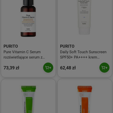
PURITO
PURITO
Pure Vitamin C Serum
Daily Soft Touch Sunscreen
rozświetlające serum z
SPF50+ PA++++ krem
witaminą C 60ml
przeciwsłoneczny z
73,39 zł
62,48 zł
ceramidami 60ml