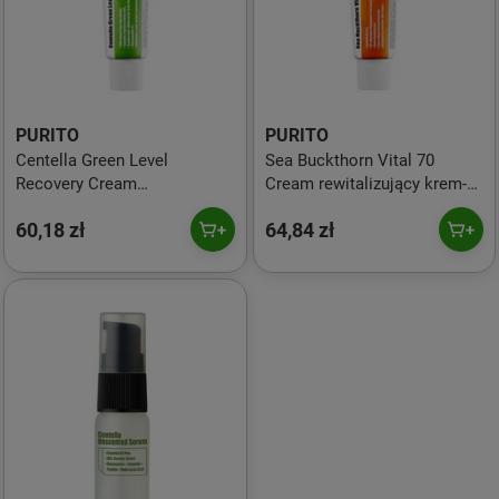
PURITO
PURITO
Centella Green Level
Sea Buckthorn Vital 70
Recovery Cream
Cream rewitalizujący krem-
regenerujący krem na bazie
żel na bazie ekstraktu z
60,18 zł
64,84 zł
wąkroty azjatyckiej 50ml
rokitnika 50ml