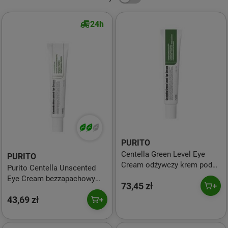
24h
PURITO
Centella Green Level Eye
PURITO
Cream odżywczy krem pod
Purito Centella Unscented
oczy z ekstraktem z wąkroty
Eye Cream bezzapachowy
73,45 zł
azjatyckiej 30ml
krem pod oczy 30ml
43,69 zł