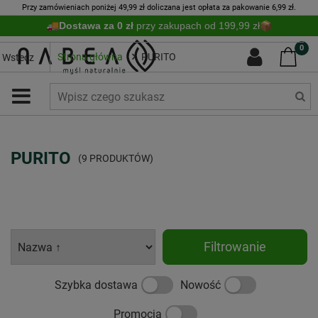
Przy zamówieniach poniżej 49,99 zł doliczana jest opłata za pakowanie 6,99 zł.
Dostawa za 0 zł
przy zakupach od 199,99 zł
0
Strona główna
PURITO
Wstecz
PURITO
(9 PRODUKTÓW)
Filtrowanie
Szybka dostawa
Nowość
Promocja