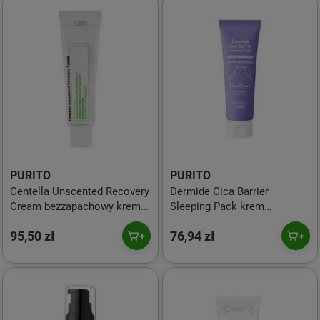
PURITO
PURITO
Centella Unscented Recovery
Dermide Cica Barrier
Cream bezzapachowy krem
Sleeping Pack krem
regenerujący na bazie
regenerujący na noc z
95,50 zł
76,94 zł
wąkroty azjatyckiej 50ml
ekstraktem z wąkroty
azjatyckiej 80ml