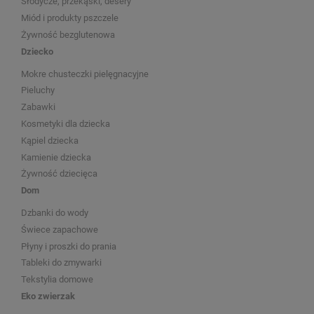
Słodycze, przekąski, desery
Miód i produkty pszczele
Żywność bezglutenowa
Dziecko
Mokre chusteczki pielęgnacyjne
Pieluchy
Zabawki
Kosmetyki dla dziecka
Kąpiel dziecka
Kamienie dziecka
Żywność dziecięca
Dom
Dzbanki do wody
Świece zapachowe
Płyny i proszki do prania
Tableki do zmywarki
Tekstylia domowe
Eko zwierzak