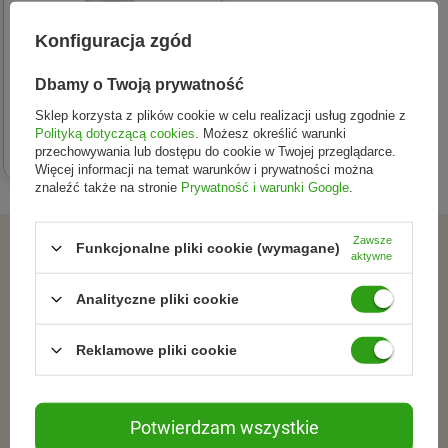
Konfiguracja zgód
PURITO
Centella Unscented Serum
Dbamy o Twoją prywatność
mini regenerujące serum z
Sklep korzysta z plików cookie w celu realizacji usług zgodnie z
ekstraktem z wąkroty
Polityką dotyczącą cookies
. Możesz określić warunki
20,98 zł
azjatyckiej 15ml
przechowywania lub dostępu do cookie w Twojej przeglądarce.
Więcej informacji na temat warunków i prywatności można
znaleźć także na stronie
Prywatność i warunki Google
.
Zawsze
ZAPISZ SIĘ DO NEWSLETTERA
Funkcjonalne pliki cookie (wymagane)
aktywne
Dołącz do tych, którzy
Analityczne pliki cookie
wybierają świadomie.
Reklamowe pliki cookie
Zapisz się do newslettera i otrzymuj informacje o
promocjach, nowościach oraz inspiracjach ze świata
Potwierdzam wszystkie
naturalnej pielęgnacjii zdrowego stylu życia.