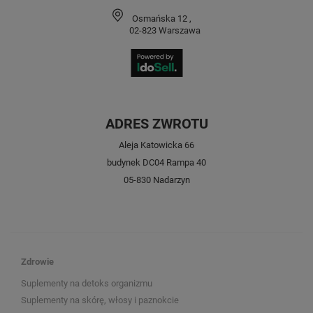
Osmańska 12
,
02-823
Warszawa
ADRES ZWROTU
Aleja Katowicka 66
budynek DC04 Rampa 40
05-830 Nadarzyn
Zdrowie
Suplementy na detoks organizmu
Suplementy na skórę, włosy i paznokcie