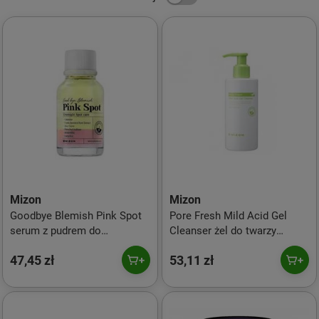
Mizon
Mizon
Goodbye Blemish Pink Spot
Pore Fresh Mild Acid Gel
serum z pudrem do
Cleanser żel do twarzy
stosowania miejscowego
oczyszczający pory 150ml
47,45 zł
53,11 zł
przeciw trądzikowi 19ml