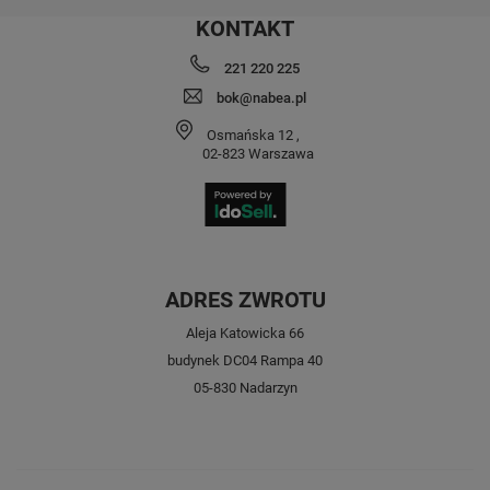
KONTAKT
221 220 225
bok@nabea.pl
Osmańska 12
,
02-823
Warszawa
ADRES ZWROTU
Aleja Katowicka 66
budynek DC04 Rampa 40
05-830 Nadarzyn