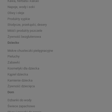
Kawa, herbata i kakao
Napoje, wody i soki
Oliwy i oleje
Produkty sypkie
Słodycze, przekąski, desery
Miód i produkty pszczele
Żywność bezglutenowa
Dziecko
Mokre chusteczki pielęgnacyjne
Pieluchy
Zabawki
Kosmetyki dla dziecka
Kąpiel dziecka
Kamienie dziecka
Żywność dziecięca
Dom
Dzbanki do wody
Świece zapachowe