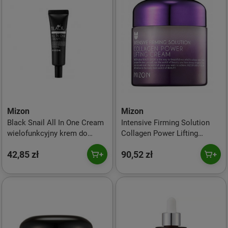
Mizon
Mizon
Black Snail All In One Cream
Intensive Firming Solution
wielofunkcyjny krem do
Collagen Power Lifting
twarzy 35ml
Cream ujędrniający krem do
42,85 zł
90,52 zł
twarzy z kolagenem 75ml