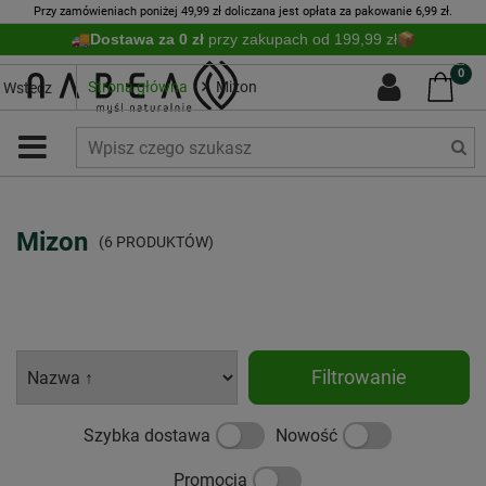
Przy zamówieniach poniżej 49,99 zł doliczana jest opłata za pakowanie 6,99 zł.
Dostawa za 0 zł
przy zakupach od 199,99 zł
0
Strona główna
Mizon
Wstecz
Mizon
(6 PRODUKTÓW)
Filtrowanie
Szybka dostawa
Nowość
Promocja