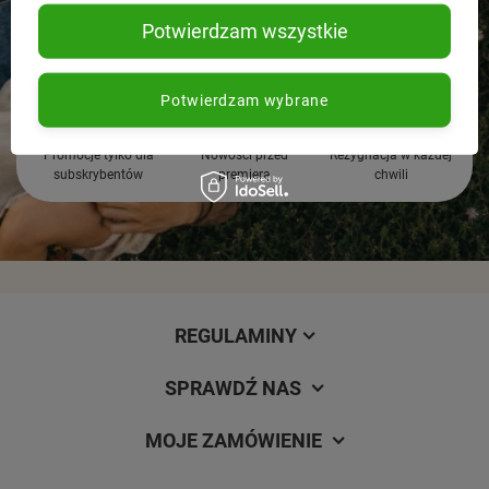
Potwierdzam wszystkie
Potwierdzam wybrane
Promocje tylko dla
Nowości przed
Rezygnacja w każdej
subskrybentów
premierą
chwili
REGULAMINY
SPRAWDŹ NAS
MOJE ZAMÓWIENIE