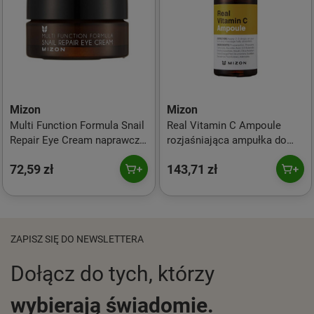
Mizon
Mizon
Multi Function Formula Snail
Real Vitamin C Ampoule
Repair Eye Cream naprawczy
rozjaśniająca ampułka do
krem pod oczy ze śluzem
twarzy z witaminą C 30ml
72,59 zł
143,71 zł
ślimaka 25ml
ZAPISZ SIĘ DO NEWSLETTERA
Dołącz do tych, którzy
wybierają świadomie.