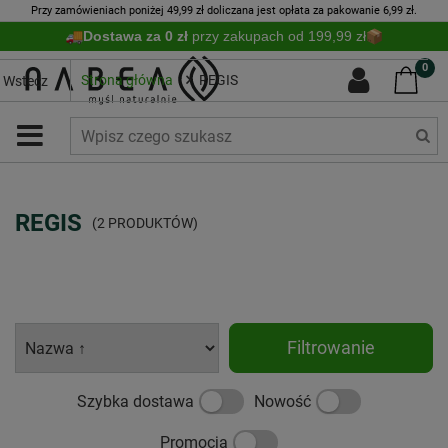
Przy zamówieniach poniżej 49,99 zł doliczana jest opłata za pakowanie 6,99 zł.
Dostawa za 0 zł
przy zakupach od 199,99 zł
0
Strona główna
REGIS
Wstecz
REGIS
(2 PRODUKTÓW)
Filtrowanie
Szybka dostawa
Nowość
Promocja