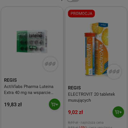
PROMOCJA
REGIS
ActiVlabs Pharma Luteina
REGIS
Extra 40 mg na wsparcie
ELECTROVIT 20 tabletek
wzroku 30 kaps.
musujących
19,83 zł
9,02 zł
8,97 zł
- najniższa cena
9,53 zł
(-5%)
- cena regularna