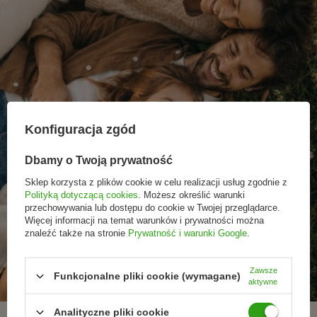
Konfiguracja zgód
Dbamy o Twoją prywatność
Sklep korzysta z plików cookie w celu realizacji usług zgodnie z
Polityką dotyczącą cookies
. Możesz określić warunki
przechowywania lub dostępu do cookie w Twojej przeglądarce.
Więcej informacji na temat warunków i prywatności można
znaleźć także na stronie
Prywatność i warunki Google
.
Promocje tylko dla
Nowości przed
Rezygnacja w każdej
subskrybentów
premierą
chwili
Zawsze
Funkcjonalne pliki cookie (wymagane)
aktywne
Analityczne pliki cookie