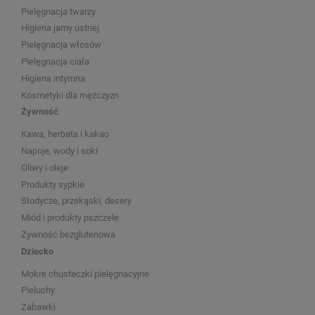
Pielęgnacja twarzy
Higiena jamy ustnej
Pielęgnacja włosów
Pielęgnacja ciała
Higiena intymna
Kosmetyki dla mężczyzn
Żywność
Kawa, herbata i kakao
Napoje, wody i soki
Oliwy i oleje
Produkty sypkie
Słodycze, przekąski, desery
Miód i produkty pszczele
Żywność bezglutenowa
Dziecko
Mokre chusteczki pielęgnacyjne
Pieluchy
Zabawki