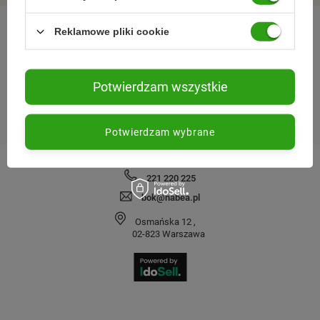
Reklamowe pliki cookie
REGULAMINY
SPRAWDŹ NAS
Potwierdzam wszystkie
MOJE ZAMÓWIENIE
Potwierdzam wybrane
KONTAKT
221 220 225
bok@nabea.pl
Osmańska 12
,
02-823
Warszawa