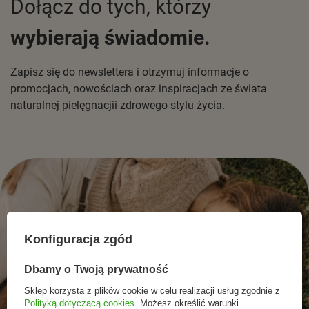
Dołącz do tych, którzy
wybierają świadomie.
Zapisz się do newslettera i otrzymuj informacje o
promocjach, nowościach oraz inspiracjach ze świata
naturalnej pielęgnacjii zdrowego stylu życia.
Konfiguracja zgód
Dbamy o Twoją prywatność
Sklep korzysta z plików cookie w celu realizacji usług zgodnie z
Polityką dotyczącą cookies
. Możesz określić warunki