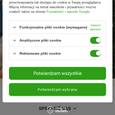
przechowywania lub dostępu do cookie w Twojej przeglądarce.
Więcej informacji na temat warunków i prywatności można
znaleźć także na stronie
Prywatność i warunki Google
.
Zawsze
Funkcjonalne pliki cookie (wymagane)
aktywne
Analityczne pliki cookie
Reklamowe pliki cookie
Promocje tylko dla
Nowości przed
Rezygnacja w każdej
subskrybentów
premierą
chwili
Potwierdzam wszystkie
Potwierdzam wybrane
REGULAMINY
SPRAWDŹ NAS