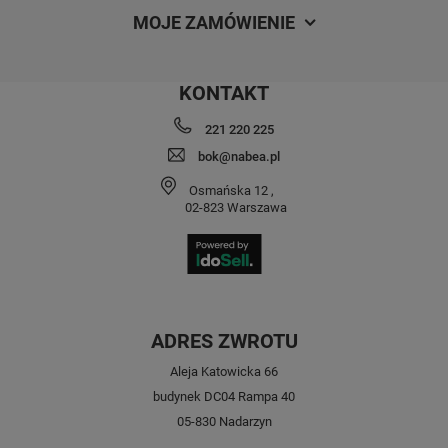
MOJE ZAMÓWIENIE
KONTAKT
221 220 225
bok@nabea.pl
Osmańska 12
,
02-823
Warszawa
ADRES ZWROTU
Aleja Katowicka 66
budynek DC04 Rampa 40
05-830 Nadarzyn