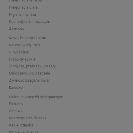
Pielęgnacja włosów
Pielęgnacja ciała
Higiena intymna
Kosmetyki dla mężczyzn
Żywność
Kawa, herbata i kakao
Napoje, wody i soki
Oliwy i oleje
Produkty sypkie
Słodycze, przekąski, desery
Miód i produkty pszczele
Żywność bezglutenowa
Dziecko
Mokre chusteczki pielęgnacyjne
Pieluchy
Zabawki
Kosmetyki dla dziecka
Kąpiel dziecka
Kamienie dziecka