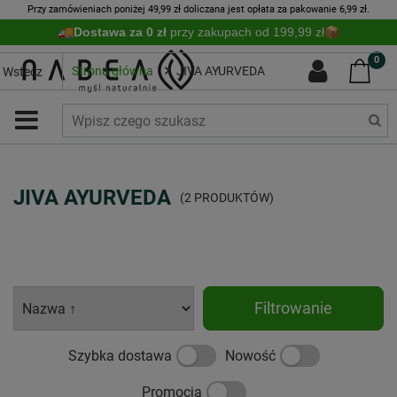
Przy zamówieniach poniżej 49,99 zł doliczana jest opłata za pakowanie 6,99 zł.
Dostawa za 0 zł
przy zakupach od 199,99 zł
0
Strona główna
JIVA AYURVEDA
Wstecz
JIVA AYURVEDA
(2 PRODUKTÓW)
Filtrowanie
Szybka dostawa
Nowość
Promocja