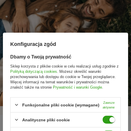
Konfiguracja zgód
Dbamy o Twoją prywatność
Sklep korzysta z plików cookie w celu realizacji usług zgodnie z
Polityką dotyczącą cookies
. Możesz określić warunki
przechowywania lub dostępu do cookie w Twojej przeglądarce.
Promocje tylko dla
Nowości przed
Rezygnacja w każdej
Więcej informacji na temat warunków i prywatności można
subskrybentów
premierą
chwili
znaleźć także na stronie
Prywatność i warunki Google
.
Zawsze
Funkcjonalne pliki cookie (wymagane)
aktywne
Analityczne pliki cookie
REGULAMINY