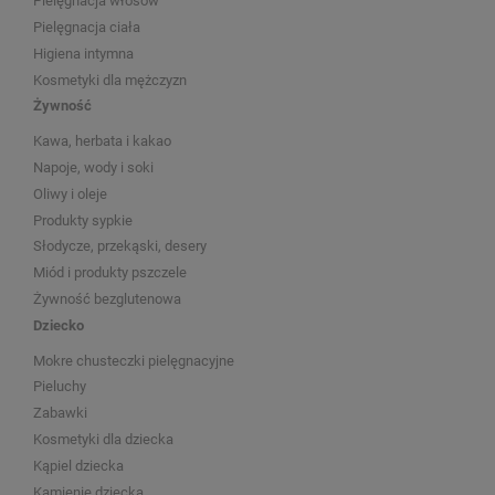
Pielęgnacja włosów
Pielęgnacja ciała
Higiena intymna
Kosmetyki dla mężczyzn
Żywność
Kawa, herbata i kakao
Napoje, wody i soki
Oliwy i oleje
Produkty sypkie
Słodycze, przekąski, desery
Miód i produkty pszczele
Żywność bezglutenowa
Dziecko
Mokre chusteczki pielęgnacyjne
Pieluchy
Zabawki
Kosmetyki dla dziecka
Kąpiel dziecka
Kamienie dziecka