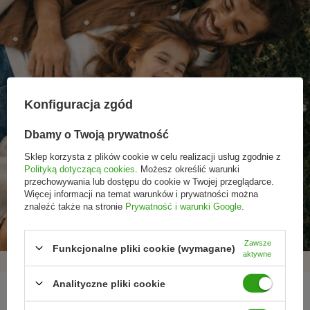
Konfiguracja zgód
Dbamy o Twoją prywatność
Sklep korzysta z plików cookie w celu realizacji usług zgodnie z
Polityką dotyczącą cookies
. Możesz określić warunki
przechowywania lub dostępu do cookie w Twojej przeglądarce.
Promocje tylko dla
Nowości przed
Rezygnacja w każdej
Więcej informacji na temat warunków i prywatności można
subskrybentów
premierą
chwili
znaleźć także na stronie
Prywatność i warunki Google
.
Zawsze
Funkcjonalne pliki cookie (wymagane)
aktywne
Analityczne pliki cookie
REGULAMINY