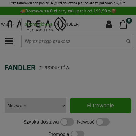
Przy zamówieniach poniżej 49,99 zł doliczana jest opłata za pakowanie 6,99 zł.
Dostawa za 0 zł
przy zakupach od 199,99 zł
0
Strona główna
FANDLER
Wstecz
FANDLER
(2 PRODUKTÓW)
Filtrowanie
Szybka dostawa
Nowość
Promocja