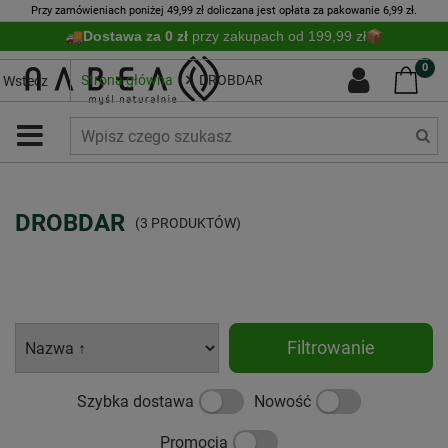
Przy zamówieniach poniżej 49,99 zł doliczana jest opłata za pakowanie 6,99 zł.
Dostawa za 0 zł
przy zakupach od 199,99 zł
0
Strona główna
DROBDAR
Wstecz
DROBDAR
(3 PRODUKTÓW)
Filtrowanie
Szybka dostawa
Nowość
Promocja