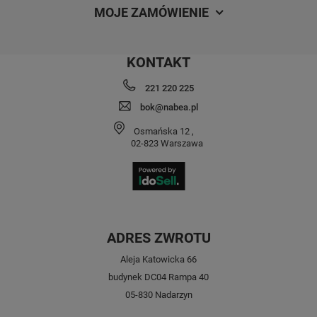
MOJE ZAMÓWIENIE
KONTAKT
221 220 225
bok@nabea.pl
Osmańska 12
,
02-823
Warszawa
ADRES ZWROTU
Aleja Katowicka 66
budynek DC04 Rampa 40
05-830 Nadarzyn