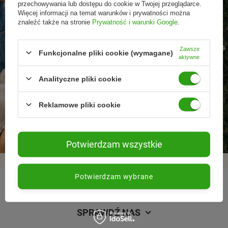
przechowywania lub dostępu do cookie w Twojej przeglądarce.
Więcej informacji na temat warunków i prywatności można
znaleźć także na stronie
Prywatność i warunki Google
.
Zawsze
Funkcjonalne pliki cookie (wymagane)
aktywne
Analityczne pliki cookie
Promocje tylko dla
Nowości przed
Rezygnacja w każdej
Reklamowe pliki cookie
subskrybentów
premierą
chwili
Potwierdzam wszystkie
Potwierdzam wybrane
REGULAMINY
SPRAWDŹ NAS