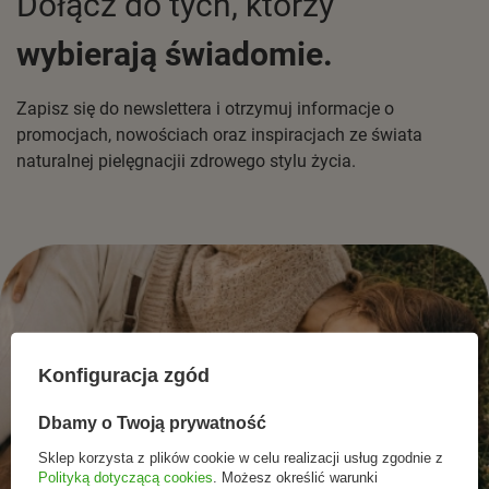
Dołącz do tych, którzy
wybierają świadomie.
Zapisz się do newslettera i otrzymuj informacje o
promocjach, nowościach oraz inspiracjach ze świata
naturalnej pielęgnacjii zdrowego stylu życia.
Konfiguracja zgód
Dbamy o Twoją prywatność
Sklep korzysta z plików cookie w celu realizacji usług zgodnie z
Polityką dotyczącą cookies
. Możesz określić warunki