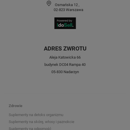
Osmańska 12
,
02-823
Warszawa
ADRES ZWROTU
Aleja Katowicka 66
budynek DC04 Rampa 40
05-830 Nadarzyn
Zdrowie
Suplementy na detoks organizmu
Suplementy na skórę, włosy i paznokcie
Suplementy na odporność