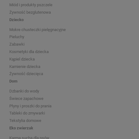
Miód i produkty pszczele
Żywność bezglutenowa
Dziecko
Mokre chusteczki pielęgnacyjne
Pieluchy
Zabawki
Kosmetyki dla dziecka
Kąpiel dziecka
Kamienie dziecka
Żywność dziecięca
Dom
Dzbanki do wody
Świece zapachowe
Płyny i proszki do prania
Tableki do zmywarki
Tekstylia domowe
Eko zwierzak
Karma sucha dla psów