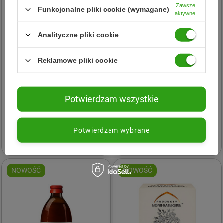
Zawsze
Funkcjonalne pliki cookie (wymagane)
aktywne
Analityczne pliki cookie
Reklamowe pliki cookie
Produkty Bonifraterskie
Produkty Bonifraterskie
Potwierdzam wszystkie
PRODUKTY
PRODUKTY
BONIFRATERSKIE Sok z
BONIFRATERSKIE Sok z
Karczocha 500 ml
Maliny 500 ml
Potwierdzam wybrane
30,90 zł
36,02 zł
NOWOŚĆ
NOWOŚĆ