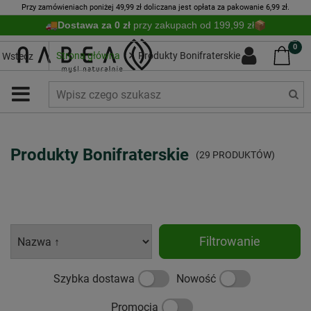
Przy zamówieniach poniżej 49,99 zł doliczana jest opłata za pakowanie 6,99 zł.
Dostawa za 0 zł
przy zakupach od 199,99 zł
0
Strona główna
Produkty Bonifraterskie
Wstecz
Produkty Bonifraterskie
(29 PRODUKTÓW)
Filtrowanie
Szybka dostawa
Nowość
Promocja