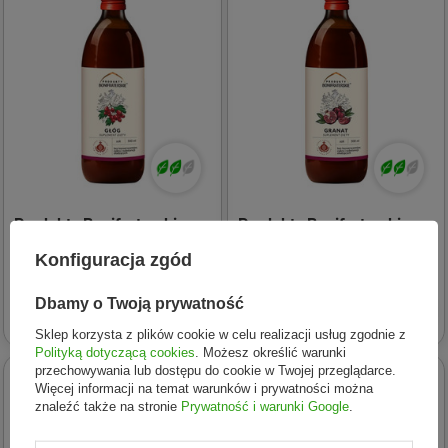
Produkty Bonifraterskie
Produkty Bonifraterskie
PRODUKTY
PRODUKTY
Konfiguracja zgód
BONIFRATERSKIE Sok z
BONIFRATERSKIE Sok z
Głogu 500 ml
Granatu 500 ml
Dbamy o Twoją prywatność
32,41 zł
29,56 zł
Sklep korzysta z plików cookie w celu realizacji usług zgodnie z
Polityką dotyczącą cookies
. Możesz określić warunki
przechowywania lub dostępu do cookie w Twojej przeglądarce.
NOWOŚĆ
NOWOŚĆ
Więcej informacji na temat warunków i prywatności można
znaleźć także na stronie
Prywatność i warunki Google
.