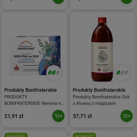
Produkty Bonifraterskie
Produkty Bonifraterskie
PRODUKTY
Produkty Bonifraterskie Sok
BONIFRATERSKIE Nervina na
z Aloesu z miąższem
sen z melatoniną 30 tabl.
21,91 zł
37,71 zł
NOWOŚĆ
NOWOŚĆ