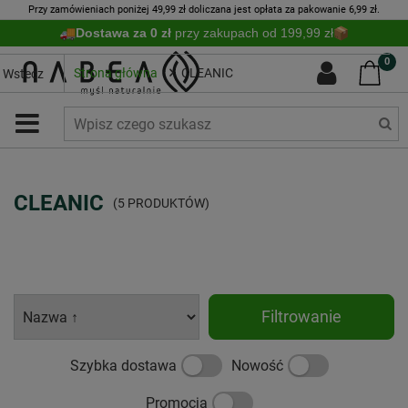
Przy zamówieniach poniżej 49,99 zł doliczana jest opłata za pakowanie 6,99 zł.
Dostawa za 0 zł
przy zakupach od 199,99 zł
0
Strona główna
CLEANIC
Wstecz
CLEANIC
(5 PRODUKTÓW)
Filtrowanie
Szybka dostawa
Nowość
Promocja