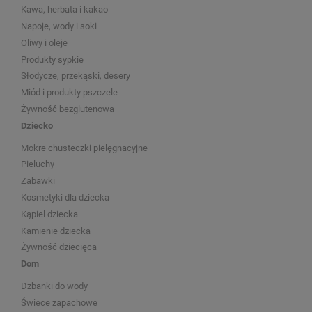
Kawa, herbata i kakao
Napoje, wody i soki
Oliwy i oleje
Produkty sypkie
Słodycze, przekąski, desery
Miód i produkty pszczele
Żywność bezglutenowa
Dziecko
Mokre chusteczki pielęgnacyjne
Pieluchy
Zabawki
Kosmetyki dla dziecka
Kąpiel dziecka
Kamienie dziecka
Żywność dziecięca
Dom
Dzbanki do wody
Świece zapachowe