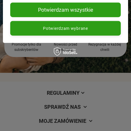
Potwierdzam wszystkie
Potwierdzam wybrane
Promocje tylko dla
Nowości przed
Rezygnacja w każdej
subskrybentów
premierą
chwili
REGULAMINY
SPRAWDŹ NAS
MOJE ZAMÓWIENIE