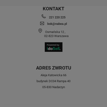
KONTAKT
221 220 225
bok@nabea.pl
Osmańska 12
,
02-823
Warszawa
ADRES ZWROTU
Aleja Katowicka 66
budynek DC04 Rampa 40
05-830 Nadarzyn