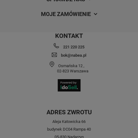
MOJE ZAMÓWIENIE
KONTAKT
221 220 225
bok@nabea.pl
Osmańska 12
,
02-823
Warszawa
ADRES ZWROTU
Aleja Katowicka 66
budynek DC04 Rampa 40
05-830 Nadarzyn