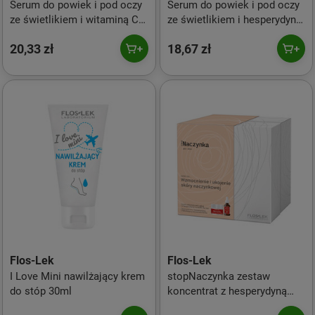
Serum do powiek i pod oczy
Serum do powiek i pod oczy
ze świetlikiem i witaminą C
ze świetlikiem i hesperydyną
15ml
15ml
20,33 zł
18,67 zł
Flos-Lek
Flos-Lek
I Love Mini nawilżający krem
stopNaczynka zestaw
do stóp 30ml
koncentrat z hesperydyną
30ml + krem odżywczy anti-