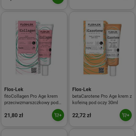
Flos-Lek
Flos-Lek
fitoCollagen Pro Age krem
betaCarotene Pro Age krem z
przeciwzmarszczkowy pod
kofeiną pod oczy 30ml
oczy i okolice ust 30ml
21,80 zł
22,72 zł