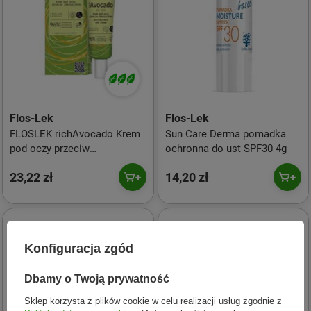
Flos-Lek
Flos-Lek
FLOSLEK richAvocado Krem
Sun Care Derma pomadka
pod oczy przeciw
ochronna do ust SPF30 4g
zmarszczkom - skóra sucha
23,22 zł
14,20 zł
30ml
Konfiguracja zgód
Dbamy o Twoją prywatność
Sklep korzysta z plików cookie w celu realizacji usług zgodnie z