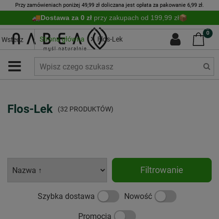
Przy zamówieniach poniżej 49,99 zł doliczana jest opłata za pakowanie 6,99 zł.
Dostawa za 0 zł
przy zakupach od 199,99 zł
0
Strona główna
Flos-Lek
Wstecz
Flos-Lek
(32 PRODUKTÓW)
Filtrowanie
Szybka dostawa
Nowość
Promocja