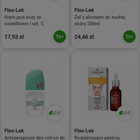
Flos-Lek
Flos-Lek
Krem pod oczy ze
Żel z aloesem do suchej
świetlikiem i wit. C
skóry 200ml
17,93 zł
24,46 zł
Flos-Lek
Flos-Lek
Antyperspirant deo roll-on do
Rozjaśniający peeling