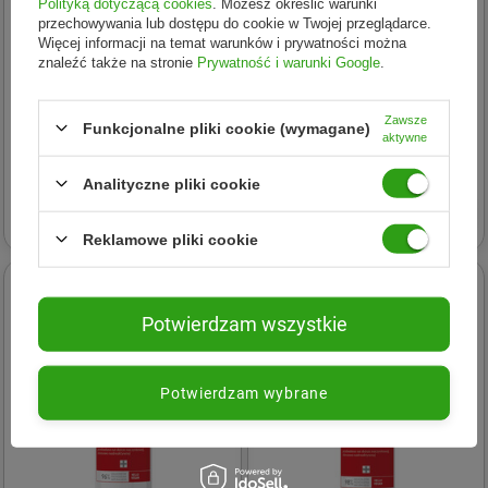
Polityką dotyczącą cookies
. Możesz określić warunki
przechowywania lub dostępu do cookie w Twojej przeglądarce.
Więcej informacji na temat warunków i prywatności można
znaleźć także na stronie
Prywatność i warunki Google
.
Flos-Lek
Flos-Lek
Zawsze
Funkcjonalne pliki cookie (wymagane)
aktywne
FLOSLEK Stop Naczynka
Podology Care nawilżający
Krem-maska regenerujący z
żel z hesperydyną do nóg 80g
Analityczne pliki cookie
hesperydyną na noc 50ml
35,12 zł
22,71 zł
Reklamowe pliki cookie
Potwierdzam wszystkie
Potwierdzam wybrane