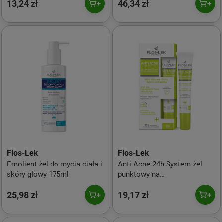
13,24 zł
46,34 zł
aging 50ml
Flos-Lek
Flos-Lek
Emolient żel do mycia ciała i
Anti Acne 24h System żel
skóry głowy 175ml
punktowy na
niedoskonałości 20ml
25,98 zł
19,17 zł