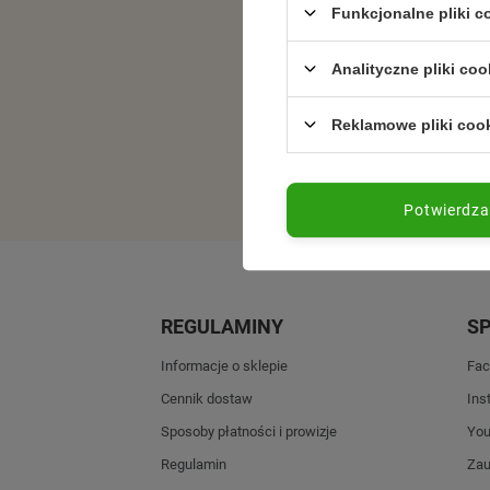
Funkcjonalne pliki 
Analityczne pliki coo
Reklamowe pliki coo
Potwierdz
REGULAMINY
S
Informacje o sklepie
Fac
Cennik dostaw
Ins
Sposoby płatności i prowizje
Yo
Regulamin
Zau