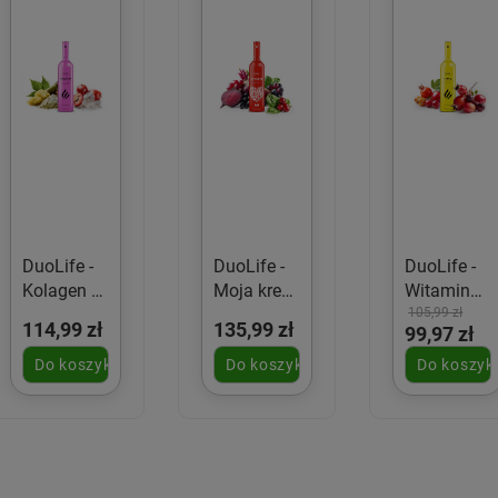
DuoLife -
DuoLife -
DuoLife -
Kolagen w
Moja krew
Witamina
105,99 zł
płynie -
w płynie -
C w płynie
114,99 zł
135,99 zł
99,97 zł
750ml
750ml
- 750ml
Do koszyka
Do koszyka
Do koszyk