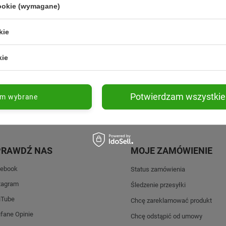
cookie (wymagane)
kie
Promocje tylko dla subskrybentów
Nowości przed 
kie
Potwierdzam wszystkie
am wybrane
PRAWDŹ NAS
MOJE ZAMÓWIENIE
ebook
Status zamówienia
tagram
Śledzenie przesyłki
uTube
Chcę zareklamować produkt
fane Opinie
Chcę odstąpić od umowy