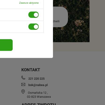
Zawsze aktywne
premierą
Rezygnacja w każdej chwili
KONTAKT
221 220 225
bok@nabea.pl
Osmańska 12
,
02-823
Warszawa