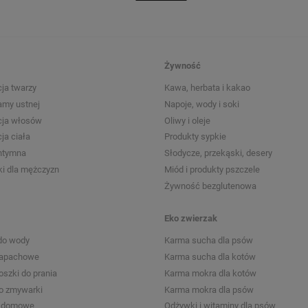
Żywność
ja twarzy
Kawa, herbata i kakao
amy ustnej
Napoje, wody i soki
cja włosów
Oliwy i oleje
ja ciała
Produkty sypkie
intymna
Słodycze, przekąski, desery
i dla mężczyzn
Miód i produkty pszczele
Żywność bezglutenowa
Eko zwierzak
do wody
Karma sucha dla psów
zapachowe
Karma sucha dla kotów
roszki do prania
Karma mokra dla kotów
do zmywarki
Karma mokra dla psów
a domowe
Odżywki i witaminy dla psów