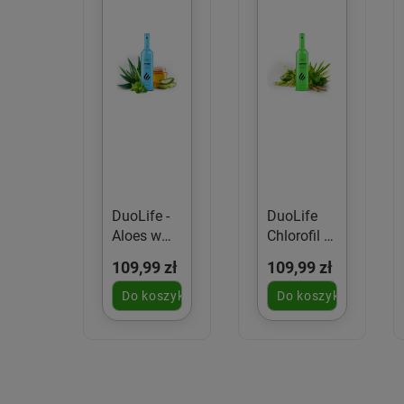
DuoLife -
DuoLife
Aloes w
Chlorofil w
płynie -
płynie
109,99 zł
109,99 zł
750ml
750ml
Do koszyka
Do koszyka