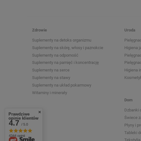
Zdrowie
Uroda
Suplementy na detoks organizmu
Pielęgnac
Suplementy na skórę, włosy i paznokcie
Higiena j
Suplementy na odporność
Pielęgna
Suplementy na pamięć i koncentrację
Pielęgnac
Suplementy na serce
Higiena 
Suplementy na stawy
Kosmetyk
Suplementy na układ pokarmowy
Witaminy i minerały
Dom
Dzbanki 
Prawdziwe
Świece 
opinie klientów
4.7
/ 5.0
Płyny i p
Tableki 
4344 opinii
Tekstyli