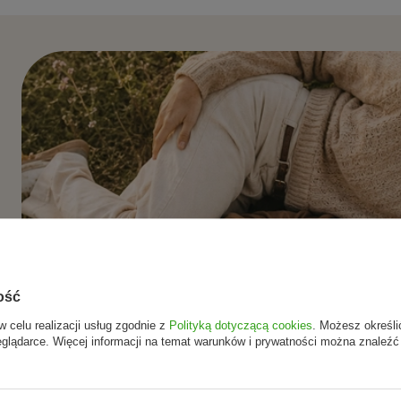
ość
w celu realizacji usług zgodnie z
Polityką dotyczącą cookies
. Możesz określi
ach,
eglądarce. Więcej informacji na temat warunków i prywatności można znaleźć
cjii