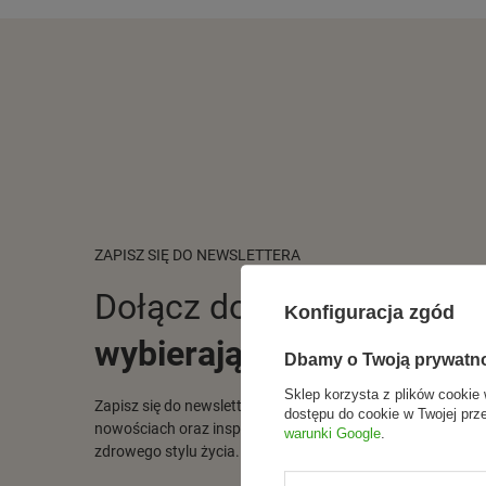
ZAPISZ SIĘ DO NEWSLETTERA
Dołącz do tych, którzy
Konfiguracja zgód
wybierają świadomie.
Dbamy o Twoją prywatn
Sklep korzysta z plików cookie 
Zapisz się do newslettera i otrzymuj informacje o promocj
dostępu do cookie w Twojej prz
nowościach oraz inspiracjach ze świata naturalnej pielęgna
warunki Google
.
zdrowego stylu życia.