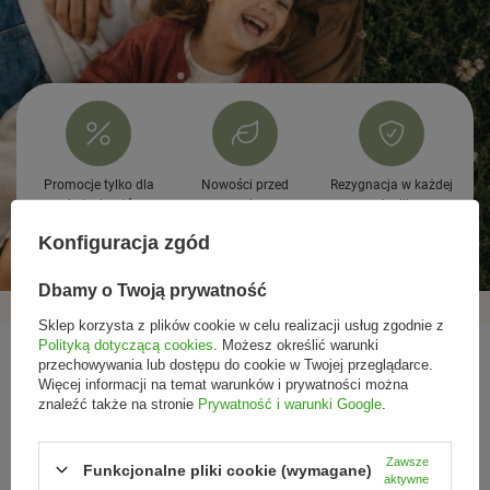
Promocje tylko dla
Nowości przed
Rezygnacja w każdej
subskrybentów
premierą
chwili
Konfiguracja zgód
Dbamy o Twoją prywatność
Sklep korzysta z plików cookie w celu realizacji usług zgodnie z
Polityką dotyczącą cookies
. Możesz określić warunki
REGULAMINY
przechowywania lub dostępu do cookie w Twojej przeglądarce.
Więcej informacji na temat warunków i prywatności można
znaleźć także na stronie
Prywatność i warunki Google
.
SPRAWDŹ NAS
Zawsze
MOJE ZAMÓWIENIE
Funkcjonalne pliki cookie (wymagane)
aktywne