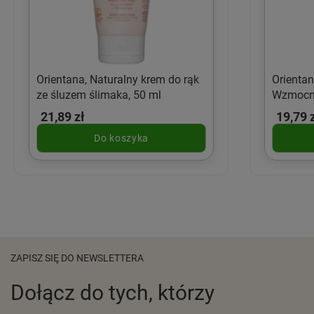
Orientana, Naturalny krem do rąk
Orientan
ze śluzem ślimaka, 50 ml
Wzmocni
21,89 zł
19,79 
Do koszyka
ZAPISZ SIĘ DO NEWSLETTERA
Dołącz do tych, którzy