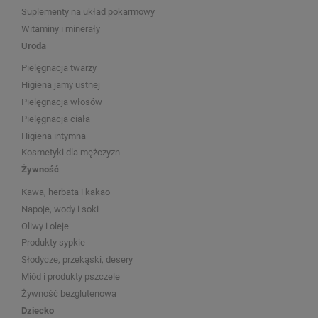
Suplementy na układ pokarmowy
Witaminy i minerały
Uroda
Pielęgnacja twarzy
Higiena jamy ustnej
Pielęgnacja włosów
Pielęgnacja ciała
Higiena intymna
Kosmetyki dla mężczyzn
Żywność
Kawa, herbata i kakao
Napoje, wody i soki
Oliwy i oleje
Produkty sypkie
Słodycze, przekąski, desery
Miód i produkty pszczele
Żywność bezglutenowa
Dziecko