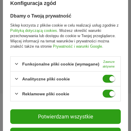
MOJE ZAMÓWIENIE
Konfiguracja zgód
Dbamy o Twoją prywatność
Sklep korzysta z plików cookie w celu realizacji usług zgodnie z
Polityką dotyczącą cookies
. Możesz określić warunki
przechowywania lub dostępu do cookie w Twojej przeglądarce.
Więcej informacji na temat warunków i prywatności można
znaleźć także na stronie
Prywatność i warunki Google
.
Zawsze
Funkcjonalne pliki cookie (wymagane)
aktywne
Wojewódzki Inspektorat Weterynarii w Siedlcach
ul. Kazimierzowska 29, 08-110 Siedlce
Analityczne pliki cookie
https://www.mazowsze.wiw.gov.pl
Reklamowe pliki cookie
Potwierdzam wszystkie
KONTAKT
221 220 225