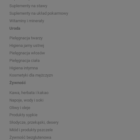
Suplementy na stawy
Suplementy na układ pokarmowy
Witaminy i minerały
Uroda
Pielęgnacja twarzy
Higiena jamy ustnej
Pielęgnacja włosów
Pielęgnacja ciała
Higiena intymna
Kosmetyki dla mężczyzn
Żywność
Kawa, herbata i kakao
Napoje, wody i soki
Oliwy i oleje
Produkty sypkie
Słodycze, przekąski, desery
Miód i produkty pszczele
Żywność bezglutenowa