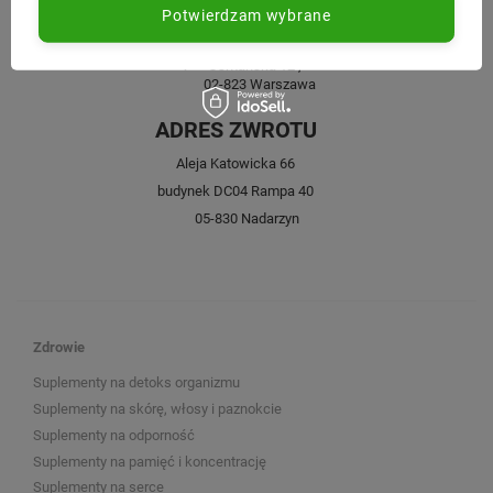
Potwierdzam wybrane
bok@nabea.pl
Osmańska 12
,
02-823
Warszawa
ADRES ZWROTU
Aleja Katowicka 66
budynek DC04 Rampa 40
05-830 Nadarzyn
Zdrowie
Suplementy na detoks organizmu
Suplementy na skórę, włosy i paznokcie
Suplementy na odporność
Suplementy na pamięć i koncentrację
Suplementy na serce