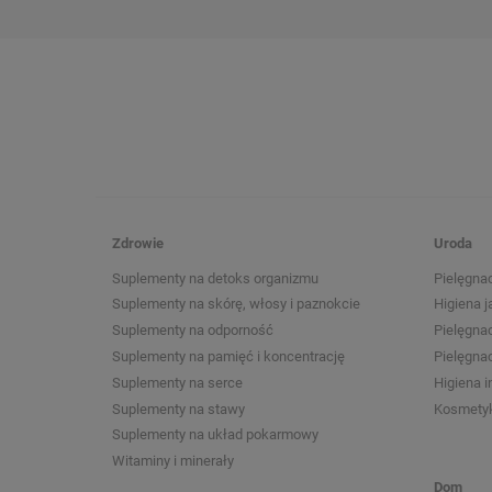
Zdrowie
Uroda
Suplementy na detoks organizmu
Pielęgnac
Suplementy na skórę, włosy i paznokcie
Higiena j
Suplementy na odporność
Pielęgna
Suplementy na pamięć i koncentrację
Pielęgnac
Suplementy na serce
Higiena 
Suplementy na stawy
Kosmetyk
Suplementy na układ pokarmowy
Witaminy i minerały
Dom