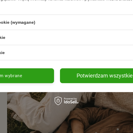
e marki Orzeszek!
Rozwiń więcej
cookie (wymagane)
kie
kie
Potwierdzam wszystkie
am wybrane