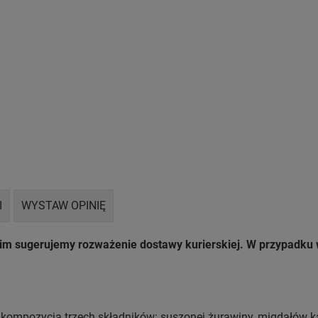
I
WYSTAW OPINIĘ
nim sugerujemy rozważenie dostawy kurierskiej. W przypadk
kompozycja trzech składników: suszonej żurawiny, migdałów kal