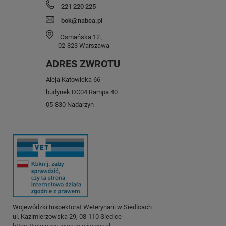
221 220 225
bok@nabea.pl
Osmańska 12
,
02-823
Warszawa
ADRES ZWROTU
Aleja Katowicka 66
budynek DC04 Rampa 40
05-830 Nadarzyn
Wojewódzki Inspektorat Weterynarii w Siedlcach
ul. Kazimierzowska 29, 08-110 Siedlce