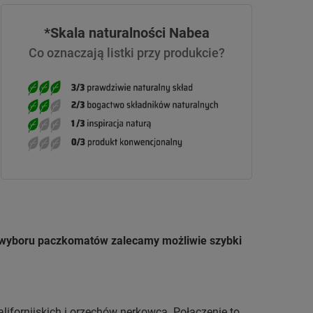
*Skala naturalności Nabea
Co oznaczają listki przy produkcie?
u wyboru paczkomatów zalecamy możliwie szybki
ifornijskich i orzechów nerkowca. Połączenie to