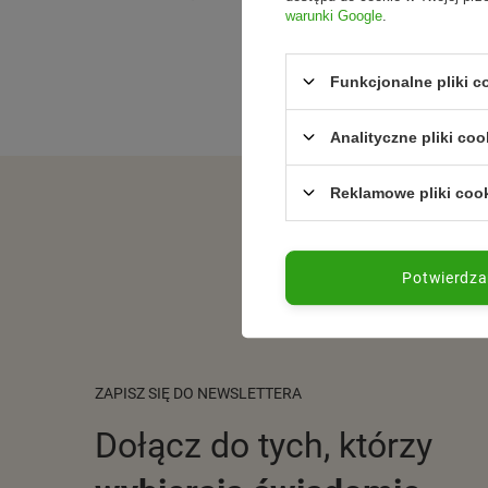
warunki Google
.
Sprawdź także inne eleganckie zestawy bakaliow
Funkcjonalne pliki 
Analityczne pliki coo
Reklamowe pliki coo
Potwierdz
ZAPISZ SIĘ DO NEWSLETTERA
Dołącz do tych, którzy