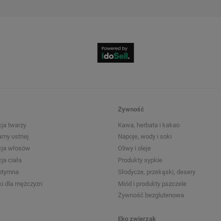
Żywność
ja twarzy
Kawa, herbata i kakao
amy ustnej
Napoje, wody i soki
cja włosów
Oliwy i oleje
ja ciała
Produkty sypkie
intymna
Słodycze, przekąski, desery
i dla mężczyzn
Miód i produkty pszczele
Żywność bezglutenowa
Eko zwierzak