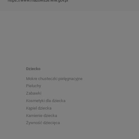
https://www.mazowsze.wiw.gov.pl
Dziecko
Mokre chusteczki pielęgnacyjne
Pieluchy
Zabawki
Kosmetyki dla dziecka
Kąpiel dziecka
Kamienie dziecka
Żywność dziecięca