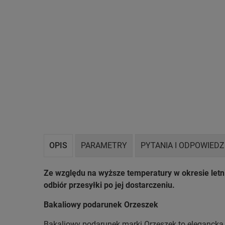
OPIS
PARAMETRY
PYTANIA I ODPOWIEDZ
Ze względu na wyższe temperatury w okresie let
odbiór przesyłki po jej dostarczeniu.
Bakaliowy podarunek Orzeszek
Bakaliowy podarunek marki Orzeszek to elegancka 