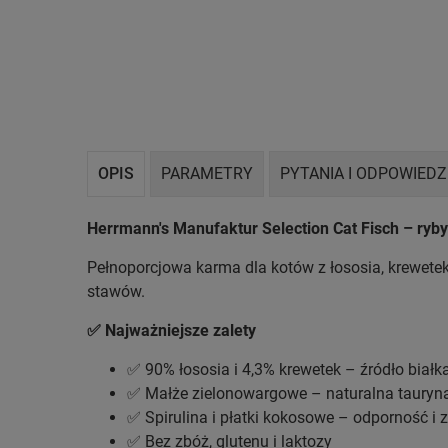
OPIS
PARAMETRY
PYTANIA I ODPOWIEDZ
Herrmann's Manufaktur Selection Cat Fisch – ry
Pełnoporcjowa karma dla kotów z łososia, krewetek
stawów.
✅ Najważniejsze zalety
✅ 90% łososia i 4,3% krewetek – źródło biał
✅ Małże zielonowargowe – naturalna tauryna
✅ Spirulina i płatki kokosowe – odporność i 
✅ Bez zbóż, glutenu i laktozy