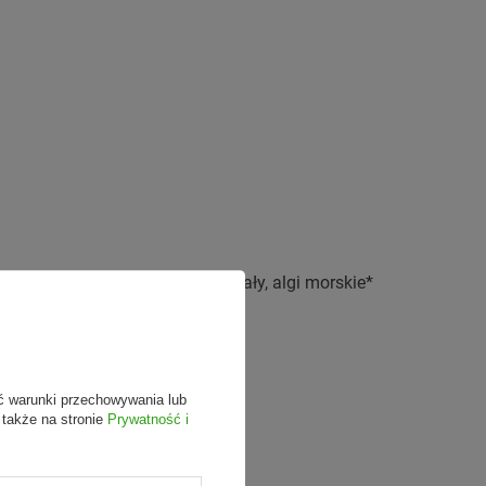
troby dorsza, spirulina*, minerały, algi morskie*
ć warunki przechowywania lub
 także na stronie
Prywatność i