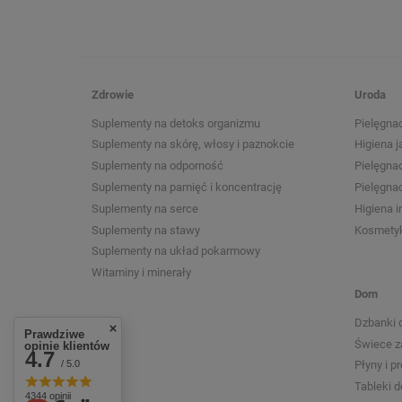
Zdrowie
Uroda
Suplementy na detoks organizmu
Pielęgnac
Suplementy na skórę, włosy i paznokcie
Higiena j
Suplementy na odporność
Pielęgna
Suplementy na pamięć i koncentrację
Pielęgnac
Suplementy na serce
Higiena 
Suplementy na stawy
Kosmetyk
Suplementy na układ pokarmowy
Witaminy i minerały
Dom
Dzbanki 
Prawdziwe
Świece 
opinie klientów
4.7
/ 5.0
Płyny i p
Tableki 
4344 opinii