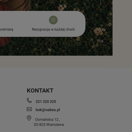
premierą
Rezygnacja w każdej chwili
KONTAKT
221 220 225
bok@nabea.pl
Osmańska 12
,
02-823
Warszawa