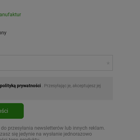
nufaktur
pny
polityką prywatności
. Przesyłając je, akceptujesz jej
ści
o przesyłania newsletterów lub innych reklam.
asz się jedynie na wysłanie jednorazowo
ści tego produktu.