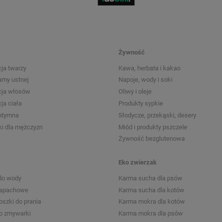
Żywność
ja twarzy
Kawa, herbata i kakao
amy ustnej
Napoje, wody i soki
cja włosów
Oliwy i oleje
ja ciała
Produkty sypkie
intymna
Słodycze, przekąski, desery
i dla mężczyzn
Miód i produkty pszczele
Żywność bezglutenowa
Eko zwierzak
do wody
Karma sucha dla psów
zapachowe
Karma sucha dla kotów
roszki do prania
Karma mokra dla kotów
do zmywarki
Karma mokra dla psów