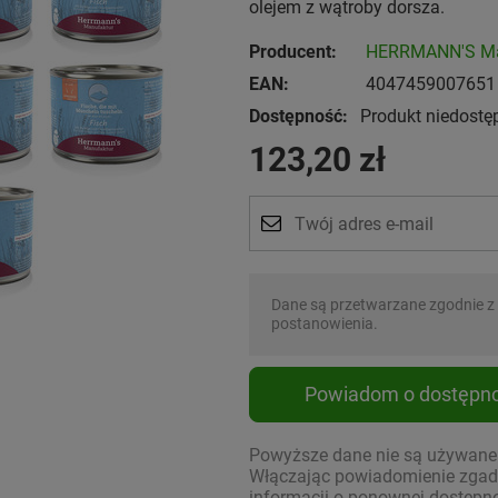
olejem z wątroby dorsza.
Producent:
HERRMANN'S Ma
EAN:
4047459007651
Dostępność:
Produkt niedostę
123,20 zł
Dane są przetwarzane zgodnie z
postanowienia.
Powiadom o dostępno
Powyższe dane nie są używane d
Włączając powiadomienie zgadz
informacji o ponownej dostępno