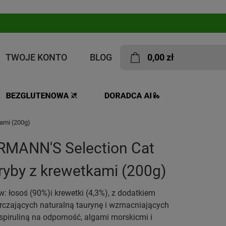
TWOJE KONTO
BLOG
0,00 zł
ami (200g)
RMANN'S Selection Cat
 ryby z krewetkami (200g)
 łosoś (90%)i krewetki (4,3%), z dodatkiem
czających naturalną taurynę i wzmacniających
spiruliną na odporność, algami morskicmi i