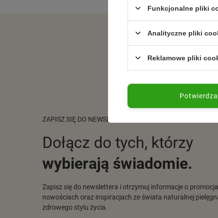
151,42 kcal / 100 g
Funkcjonalne pliki 
✅ Wskazówki
Analityczne pliki coo
✅ Podawać w temperaturze pokojowej, zape
✔️ Po otwarciu przechowywać w lodówce i zuż
Reklamowe pliki coo
✅ Podsumowanie
Karma z ryb, krewetek i małży – bogata w białko i 
Potwierdz
ZAPISZ SIĘ DO NEWSLETTERA
Dołącz do tych, którzy
wybierają świadomie.
Zapisz się do newslettera i otrzymuj informacje o promocj
nowościach oraz inspiracjach ze świata naturalnej pielęgna
zdrowego stylu życia.