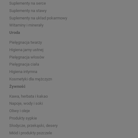
Suplementy na serce
Suplementy na stawy
Suplementy na układ pokarmowy
Witaminy i minerały
Uroda
Pielęgnacja twarzy
Higiena jamy ustnej
Pielęgnacja włosów
Pielęgnacja ciała
Higiena intymna
Kosmetyki dla mężczyzn
Żywność
Kawa, herbata i kakao
Napoje, wody i soki
Oliwy i oleje
Produkty sypkie
Słodycze, przekąski, desery
Miód i produkty pszczele