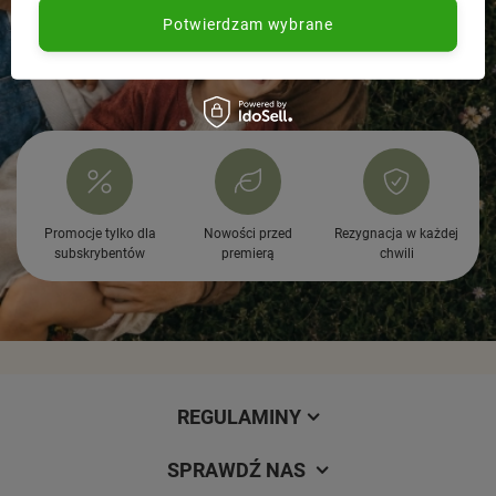
przechowywać w lodówce i zużyć w ciągu 2 dni. Zapewnij
Potwierdzam wybrane
psu stały dostęp do świeżej wody.
Krótki opis
Herrmann’s Light Bio Pute – lekka, ekologiczna karma z
indykiem, cukinią i jabłkiem. Idealna dla psów z nadwagą.
Wspiera trawienie, odporność i prawidłową wagę bez zbóż i
konserwantów.
Promocje tylko dla
Nowości przed
Rezygnacja w każdej
subskrybentów
premierą
chwili
REGULAMINY
SPRAWDŹ NAS