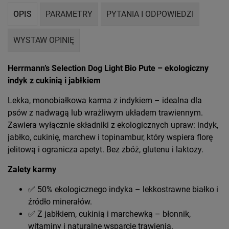
OPIS
PARAMETRY
PYTANIA I ODPOWIEDZI
WYSTAW OPINIĘ
Herrmann’s Selection Dog Light Bio Pute – ekologiczny
indyk z cukinią i jabłkiem
Lekka, monobiałkowa karma z indykiem – idealna dla
psów z nadwagą lub wrażliwym układem trawiennym.
Zawiera wyłącznie składniki z ekologicznych upraw: indyk,
jabłko, cukinię, marchew i topinambur, który wspiera florę
jelitową i ogranicza apetyt. Bez zbóż, glutenu i laktozy.
Zalety karmy
✅ 50% ekologicznego indyka – lekkostrawne białko i
źródło minerałów.
✅ Z jabłkiem, cukinią i marchewką – błonnik,
witaminy i naturalne wsparcie trawienia.