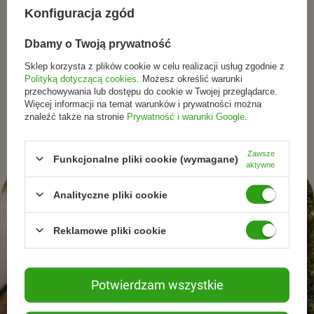
Dołącz do tych, którzy
✅ Tłuszcz surowy 7%
Konfiguracja zgód
✅ Włókno surowe 1,3%
wybierają świadomie.
✅ Popiół surowy 1,8%
Dbamy o Twoją prywatność
Sklep korzysta z plików cookie w celu realizacji usług zgodnie z
Dodatki (na kg)
Zapisz się do newslettera i otrzymuj informacje o
Polityką dotyczącą cookies
. Możesz określić warunki
promocjach, nowościach oraz inspiracjach ze świata
przechowywania lub dostępu do cookie w Twojej przeglądarce.
Żelazo 11,5 mg, miedź 1,84 mg, mangan 1,6 mg, cynk 25
Więcej informacji na temat warunków i prywatności można
naturalnej pielęgnacjii zdrowego stylu życia.
mg, selen 0,02 mg.
znaleźć także na stronie
Prywatność i warunki Google
.
Wartość energetyczna
Zawsze
Funkcjonalne pliki cookie (wymagane)
aktywne
106 kcal / 100 g
Analityczne pliki cookie
Zalecane dzienne porcje
✔️ 5 kg – 280 g
Reklamowe pliki cookie
✔️ 10 kg – 480 g
✔️ 20 kg – 800 g
✔️ 40 kg – 1350 g
Potwierdzam wszystkie
Podawać w temperaturze pokojowej. Po otwarciu