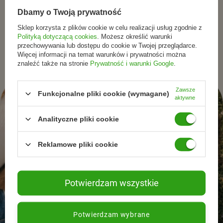
Dbamy o Twoją prywatność
Zapisz się do newslettera i otrzymuj informacje o
promocjach, nowościach oraz inspiracjach ze świata
Sklep korzysta z plików cookie w celu realizacji usług zgodnie z
Polityką dotyczącą cookies
. Możesz określić warunki
naturalnej pielęgnacjii zdrowego stylu życia.
przechowywania lub dostępu do cookie w Twojej przeglądarce.
Więcej informacji na temat warunków i prywatności można
znaleźć także na stronie
Prywatność i warunki Google
.
Zawsze
Funkcjonalne pliki cookie (wymagane)
aktywne
Analityczne pliki cookie
Reklamowe pliki cookie
Potwierdzam wszystkie
Potwierdzam wybrane