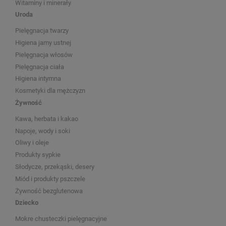
Witaminy i minerały
Uroda
Pielęgnacja twarzy
Higiena jamy ustnej
Pielęgnacja włosów
Pielęgnacja ciała
Higiena intymna
Kosmetyki dla mężczyzn
Żywność
Kawa, herbata i kakao
Napoje, wody i soki
Oliwy i oleje
Produkty sypkie
Słodycze, przekąski, desery
Miód i produkty pszczele
Żywność bezglutenowa
Dziecko
Mokre chusteczki pielęgnacyjne