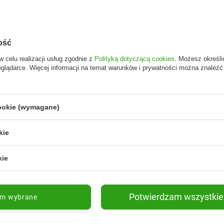
ość
w celu realizacji usług zgodnie z
Polityką dotyczącą cookies
. Możesz określi
eglądarce. Więcej informacji na temat warunków i prywatności można znaleźć
Oxfam Fair Trade
HPBA Group
cookie (wymagane)
Jagoda
Oxfam Baton z nadzieniem
Lemoniada R
Siemię lniane
kokos-mango w polewie z
Trawa cytry
kie
mlecznej czekolady fair
8,09 zł
3,19 zł
Szczegóły
Do koszyka
trade BIO − 33 g
kie
Potwierdzam wszystkie
am wybrane