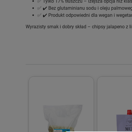
✅ Tylko 17% tłuszczu – lżejsza opcja niż kla
✅ ✔️ Bez glutaminianu sodu i oleju palmowe
✅ ✔️ Produkt odpowiedni dla wegan i wegeta
Wyrazisty smak i dobry skład – chipsy jalapeno z l