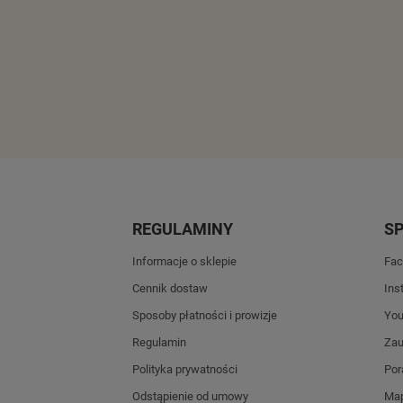
REGULAMINY
S
Informacje o sklepie
Fac
Cennik dostaw
Ins
Sposoby płatności i prowizje
Yo
Regulamin
Zau
Polityka prywatności
Por
Odstąpienie od umowy
Map