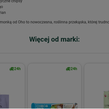
syczne chipsy
go
rian
imonką od Oho to nowoczesna, roślinna przekąska, której trudno
Więcej od marki:
24h
24h