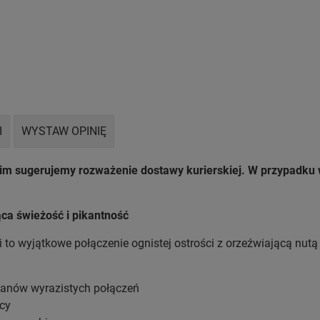
I
WYSTAW OPINIĘ
nim sugerujemy rozważenie dostawy kurierskiej. W przypadk
ca świeżość i pikantność
 to wyjątkowe połączenie ognistej ostrości z orzeźwiającą nutą
 fanów wyrazistych połączeń
ocy