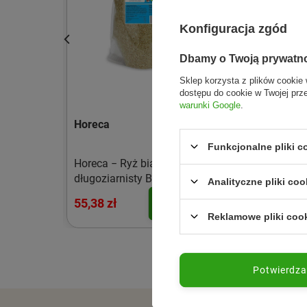
Konfiguracja zgód
Dbamy o Twoją prywatn
Sklep korzysta z plików cookie 
dostępu do cookie w Twojej prz
warunki Google
.
ki
Horeca
HPBA Group
Funkcjonalne pliki 
i − PuKU
Horeca − Ryż biały
Mus owocowy 
nie − 40 g
długoziarnisty BIO − 5 kg
Płatki jaglane 
Analityczne pliki coo
100 g
55,38 zł
4,36 zł
Szczegóły
Do koszyka
Reklamowe pliki coo
Potwierdz