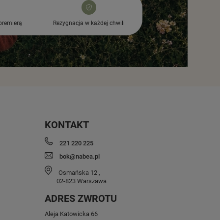
premierą
Rezygnacja w każdej chwili
KONTAKT
221 220 225
bok@nabea.pl
Osmańska 12
,
02-823
Warszawa
ADRES ZWROTU
Aleja Katowicka 66