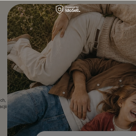
ach,
cjii