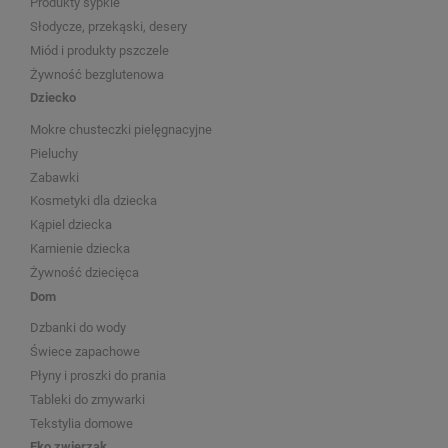
Produkty sypkie
Słodycze, przekąski, desery
Miód i produkty pszczele
Żywność bezglutenowa
Dziecko
Mokre chusteczki pielęgnacyjne
Pieluchy
Zabawki
Kosmetyki dla dziecka
Kąpiel dziecka
Kamienie dziecka
Żywność dziecięca
Dom
Dzbanki do wody
Świece zapachowe
Płyny i proszki do prania
Tableki do zmywarki
Tekstylia domowe
Eko zwierzak