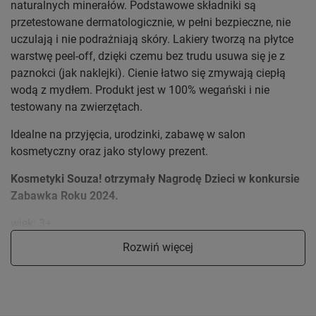
naturalnych minerałów. Podstawowe składniki są
przetestowane dermatologicznie, w pełni bezpieczne, nie
uczulają i nie podrażniają skóry. Lakiery tworzą na płytce
warstwę peel-off, dzięki czemu bez trudu usuwa się je z
paznokci (jak naklejki). Cienie łatwo się zmywają ciepłą
wodą z mydłem. Produkt jest w 100% wegański i nie
testowany na zwierzętach.
Idealne na przyjęcia, urodzinki, zabawę w salon
kosmetyczny oraz jako stylowy prezent.
Kosmetyki Souza! otrzymały Nagrodę Dzieci w konkursie
Zabawka Roku 2024.
wiek: 3+
skład: 100% wegański
Rozwiń więcej
design: Holandia
wymiary opakowania: 17 x 14 x 3 cm
bezpieczeństwo: EC 1223/2009, EC 1272/2008