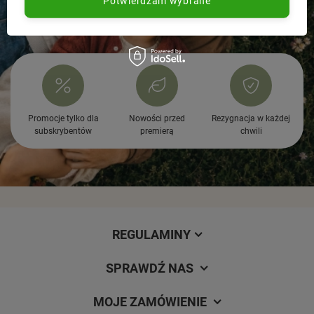
łączące innowacyjność z francuskim designem i
Potwierdzam wybrane
najwyższą jakością. Unikalne produkty Janod tworzone są
z drewna i innych solidnych, trwałych materiałów, a przede
wszystkim – z dziecięcych marzeń!
Janod – PLAY DIFFERENT
Promocje tylko dla
Nowości przed
Rezygnacja w każdej
subskrybentów
premierą
chwili
REGULAMINY
SPRAWDŹ NAS
MOJE ZAMÓWIENIE