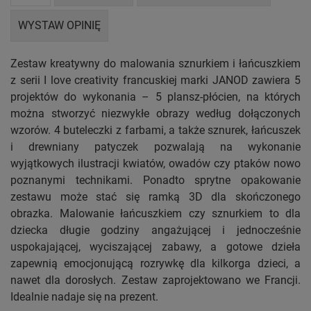
WYSTAW OPINIĘ
Zestaw kreatywny do malowania sznurkiem i łańcuszkiem
z serii I love creativity francuskiej marki JANOD zawiera 5
projektów do wykonania – 5 plansz-płócien, na których
można stworzyć niezwykłe obrazy według dołączonych
wzorów. 4 buteleczki z farbami, a także sznurek, łańcuszek
i drewniany patyczek pozwalają na wykonanie
wyjątkowych ilustracji kwiatów, owadów czy ptaków nowo
poznanymi technikami. Ponadto sprytne opakowanie
zestawu może stać się ramką 3D dla skończonego
obrazka. Malowanie łańcuszkiem czy sznurkiem to dla
dziecka długie godziny angażującej i jednocześnie
uspokajającej, wyciszającej zabawy, a gotowe dzieła
zapewnią emocjonującą rozrywkę dla kilkorga dzieci, a
nawet dla dorosłych. Zestaw zaprojektowano we Francji.
Idealnie nadaje się na prezent.