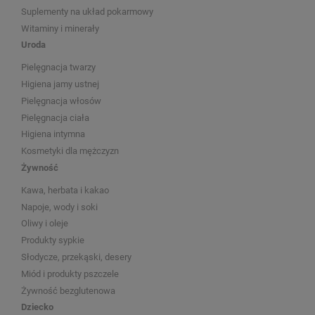
Suplementy na układ pokarmowy
Witaminy i minerały
Uroda
Pielęgnacja twarzy
Higiena jamy ustnej
Pielęgnacja włosów
Pielęgnacja ciała
Higiena intymna
Kosmetyki dla mężczyzn
Żywność
Kawa, herbata i kakao
Napoje, wody i soki
Oliwy i oleje
Produkty sypkie
Słodycze, przekąski, desery
Miód i produkty pszczele
Żywność bezglutenowa
Dziecko