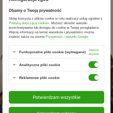
Zabawka rozwija:
wybierają świadomie.
• precyzję
Dbamy o Twoją prywatność
• umiejętność budowania i projektowania
Zapisz się do newslettera i otrzymuj informacje o
Sklep korzysta z plików cookie w celu realizacji usług zgodnie z
• wyobraźnię, pomysłowość i kreatywność
promocjach, nowościach oraz inspiracjach ze świata
Polityką dotyczącą cookies
. Możesz określić warunki
przechowywania lub dostępu do cookie w Twojej przeglądarce.
naturalnej pielęgnacjii zdrowego stylu życia.
Więcej informacji na temat warunków i prywatności można
znaleźć także na stronie
Prywatność i warunki Google
.
kategoria: zestawy artystyczne, Art & Craft
seria: I love creativity
Zawsze
indeks: J07738
Funkcjonalne pliki cookie (wymagane)
aktywne
producent: Janod
wiek: 8 lat +
Analityczne pliki cookie
liczba elementów: 12
materiał: karton, farby, sznurek, metal, drewno
Reklamowe pliki cookie
design: Francja
bezpieczeństwo i jakość: EN71-1; EN71-2, EN71-3; REACH
Potwierdzam wszystkie
Janod od 1970 roku niezmiennie projektuje zabawki,