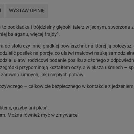
I
WYSTAW OPINIĘ
to podkładka i trójdzielny głęboki talerz w jednym, stworzona z
iej bałaganu, więcej frajdy”.
o stołu czy innej gładkiej powierzchni, na której ją położysz, 
 podzielić posiłek na porcje, co ułatwi malcowi naukę samodzie
dział ułatwi rodzicowi podanie posiłku złożonego z odpowiedni
zegródki przypominają kształtem oczy, a większa uśmiech – s
 zarówno zimnych, jak i ciepłych potraw.
pożywczego – całkowicie bezpiecznego w kontakcie z jedzeniem
terie, grzyby ani pleśń,
dłem. Można również myć w zmywarce,