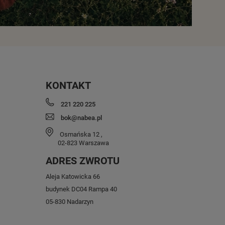
KONTAKT
221 220 225
bok@nabea.pl
Osmańska 12
,
02-823
Warszawa
ADRES ZWROTU
Aleja Katowicka 66
budynek DC04 Rampa 40
05-830 Nadarzyn