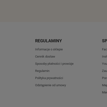
REGULAMINY
S
Informacje o sklepie
Fac
Cennik dostaw
Ins
Sposoby płatności i prowizje
Yo
Regulamin
Zau
Polityka prywatności
Por
Odstąpienie od umowy
Map
Mar