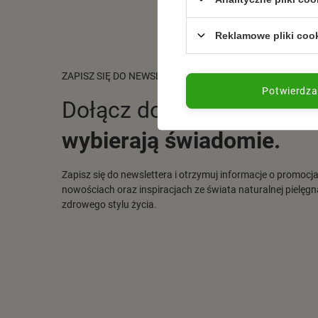
Reklamowe pliki coo
ZAPISZ SIĘ DO NEWSLETTERA
Potwierdz
Dołącz do tych, którzy
wybierają świadomie.
Zapisz się do newslettera i otrzymuj informacje o promocj
nowościach oraz inspiracjach ze świata naturalnej pielęgna
zdrowego stylu życia.