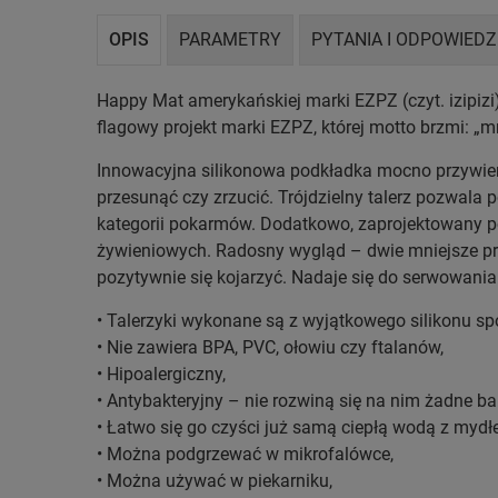
OPIS
PARAMETRY
PYTANIA I ODPOWIEDZ
Happy Mat amerykańskiej marki EZPZ (czyt. izipizi) 
flagowy projekt marki EZPZ, której motto brzmi: „mn
Innowacyjna silikonowa podkładka mocno przywiera d
przesunąć czy zrzucić. Trójdzielny talerz pozwala
kategorii pokarmów. Dodatkowo, zaprojektowany po
żywieniowych. Radosny wygląd – dwie mniejsze pr
pozytywnie się kojarzyć. Nadaje się do serwowania
• Talerzyki wykonane są z wyjątkowego silikonu s
• Nie zawiera BPA, PVC, ołowiu czy ftalanów,
• Hipoalergiczny,
• Antybakteryjny – nie rozwiną się na nim żadne bak
• Łatwo się go czyści już samą ciepłą wodą z my
• Można podgrzewać w mikrofalówce,
• Można używać w piekarniku,