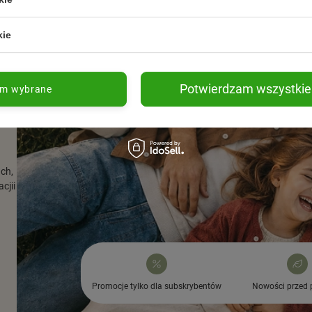
kie
Potwierdzam wszystkie
am wybrane
ach,
cjii
Promocje tylko dla subskrybentów
Nowości przed 