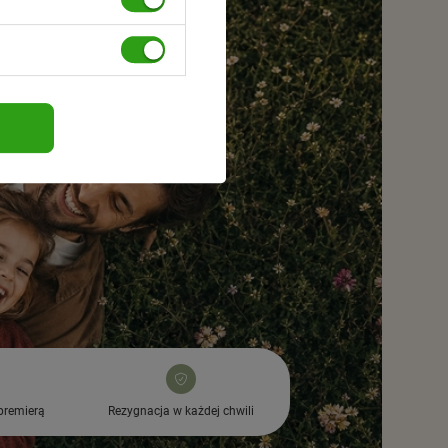
premierą
Rezygnacja w każdej chwili