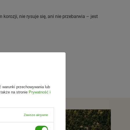
rozji, nie rysuje się, ani nie przebarwia – jest
sy peasy”) oznacza „bułka z masłem”, co
ć warunki przechowywania lub
 także na stronie
Prywatność i
Zawsze aktywne