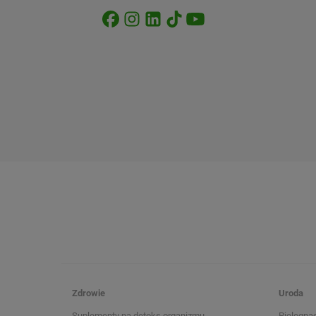
Zdrowie
Uroda
Suplementy na detoks organizmu
Pielęgnac