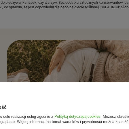
 do pieczywa, kanapek, czy warzyw. Bez dodatku sztucznych konserwantów, ba
, co sprawia, że jest odpowiedni dla osób na diecie roślinnej. SKŁADNIKI: Słon
ość
w celu realizacji usług zgodnie z
Polityką dotyczącą cookies
. Możesz określi
eglądarce. Więcej informacji na temat warunków i prywatności można znaleźć