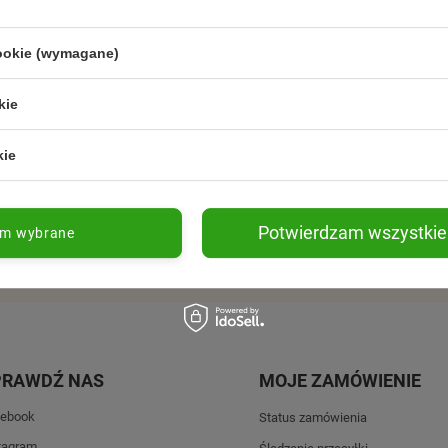
ach,
cjii
cookie (wymagane)
kie
kie
Promocje tylko dla subskrybentów
Nowości przed 
Potwierdzam wszystkie
am wybrane
PRAWDŹ NAS
MOJE ZAMÓWIENIE
ebook
Status zamówienia
tagram