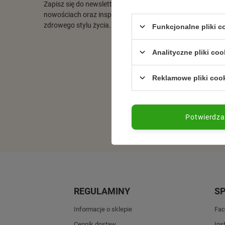
Zapisz się do newslettera i otrzymuj informacje o promocj
nowościach oraz inspiracjach ze świata naturalnej pielęgna
zdrowego stylu życia.
Funkcjonalne pliki 
Analityczne pliki coo
Reklamowe pliki coo
Potwierdz
REGULAMINY
S
Informacje o sklepie
Fac
Cennik dostaw
Ins