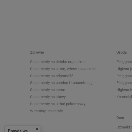
Zdrowie
Uroda
Suplementy na detoks organizmu
Pielęgnac
Suplementy na skórę, włosy i paznokcie
Higiena j
Suplementy na odporność
Pielęgna
Suplementy na pamięć i koncentrację
Pielęgnac
Suplementy na serce
Higiena 
Suplementy na stawy
Kosmetyk
Suplementy na układ pokarmowy
Witaminy i minerały
Dom
Dzbanki 
Prawdziwe