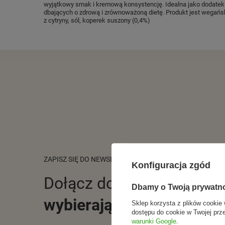
wyjątkowy smak i kremową konsystencję. Idealna jako dodatek
dbających o zdrową i zrównoważoną dietę. Produkt jest wegański
z cytryny, sól, koperek suszony (0,4%)
ZAPISZ SIĘ DO NEWSLETTERA
Konfiguracja zgód
Dołącz do tych, którzy
Dbamy o Twoją prywatn
wybierają świadomie.
Sklep korzysta z plików cookie 
dostępu do cookie w Twojej prz
warunki Google
.