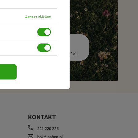
Zawsze aktywne
premierą
Rezygnacja w każdej chwili
KONTAKT
221 220 225
bok@nabea.pl