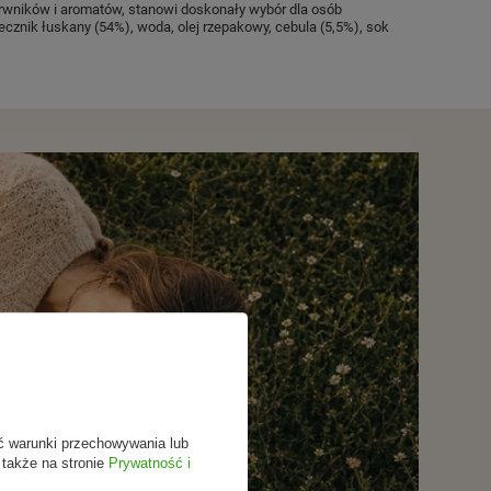
rwników i aromatów, stanowi doskonały wybór dla osób
ecznik łuskany (54%), woda, olej rzepakowy, cebula (5,5%), sok
ć warunki przechowywania lub
 także na stronie
Prywatność i