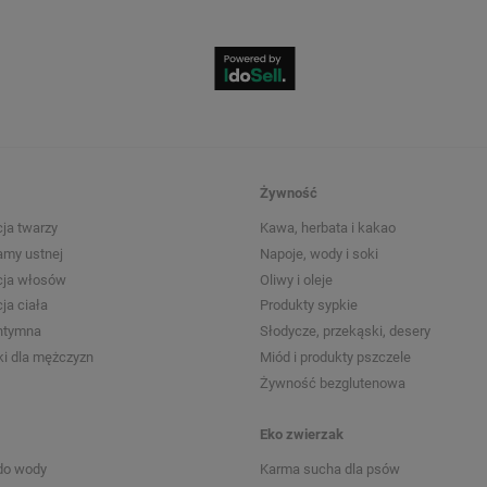
Żywność
ja twarzy
Kawa, herbata i kakao
amy ustnej
Napoje, wody i soki
cja włosów
Oliwy i oleje
ja ciała
Produkty sypkie
intymna
Słodycze, przekąski, desery
i dla mężczyzn
Miód i produkty pszczele
Żywność bezglutenowa
Eko zwierzak
do wody
Karma sucha dla psów