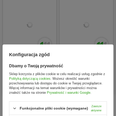
Ogranicza ryzyko rozdrapywania
i powstawania
śladów
Łagodzi podrażnienia
za sprawą olejku z nagietka i
znane jest z działania antybakteryjnego
Składniki aktywne
Olejek z drzewa herbacianego (Melaleuca Alternifolia
Leaf Oil)
– znany z właściwości antybakteryjnych
Konfiguracja zgód
Olejek z nagietka (Calendula Officinalis Flower Oil)
–
Selfie Project
Selfie Project
wspiera łagodzenie podrażnień
Dbamy o Twoją prywatność
Serduszka punktowe na
Selfie Project, Ultra
Sposób użycia
niedoskonałości
Oczyszczające Plastry na
Sklep korzysta z plików cookie w celu realizacji usług zgodnie z
Polityką dotyczącą cookies
. Możesz określić warunki
#StopSpots
Nos 4 szt.
przechowywania lub dostępu do cookie w Twojej przeglądarce.
Oczyść i osusz
skórę w miejscu aplikacji
12,79 zł
12,87 zł
Więcej informacji na temat warunków i prywatności można
Przyklej plasterek
bezpośrednio na wyprysk
znaleźć także na stronie
Prywatność i warunki Google
.
Pozostaw na kilka godzin
lub do momentu, aż stanie
się biały
Zawsze
Funkcjonalne pliki cookie (wymagane)
aktywne