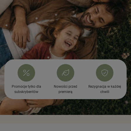
Promocje tylko dla
Nowości przed
Rezygnacja w każdej
subskrybentów
premierą
chwili