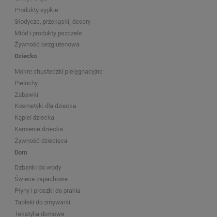
Produkty sypkie
Słodycze, przekąski, desery
Miód i produkty pszczele
Żywność bezglutenowa
Dziecko
Mokre chusteczki pielęgnacyjne
Pieluchy
Zabawki
Kosmetyki dla dziecka
Kąpiel dziecka
Kamienie dziecka
Żywność dziecięca
Dom
Dzbanki do wody
Świece zapachowe
Płyny i proszki do prania
Tableki do zmywarki
Tekstylia domowe