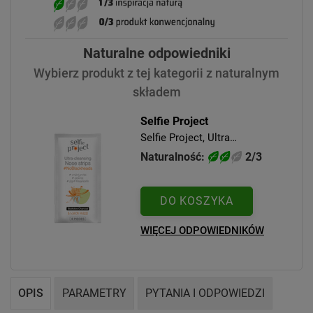
Naturalne odpowiedniki
Wybierz produkt z tej kategorii z naturalnym
składem
Selfie Project
Selfie Project, Ultra
Oczyszczające Plastry na Nos
Naturalność:
2/3
4 szt.
DO KOSZYKA
WIĘCEJ ODPOWIEDNIKÓW
OPIS
PARAMETRY
PYTANIA I ODPOWIEDZI