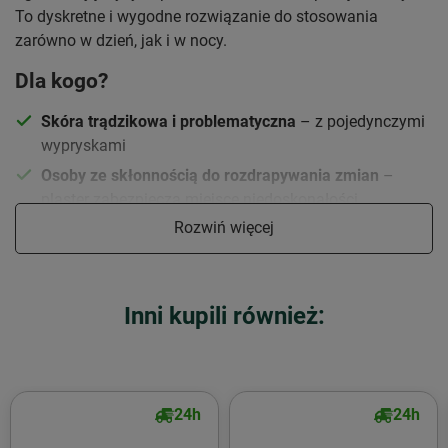
To dyskretne i wygodne rozwiązanie do stosowania
zarówno w dzień, jak i w nocy.
Dla kogo?
Skóra trądzikowa i problematyczna
– z pojedynczymi
wypryskami
Osoby ze skłonnością do rozdrapywania zmian
–
plaster zabezpiecza miejsce niedoskonałości
Rozwiń więcej
Skóra wymagająca szybkiego wsparcia punktowego
Działanie i właściwości
Formuła oparta na
technologii hydrokoloidowej
tworzy
Inni kupili również:
okluzyjną warstwę ochronną, która wspiera proces gojenia
oraz pomaga ograniczyć rozwój niedoskonałości.
Przyspiesza regenerację
zmian skórnych
24h
24h
Chroni przed bakteriami i zanieczyszczeniami