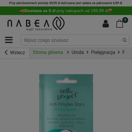
Przy zamówieniach poniżej 49,99 zł doliczana jest opłata za pakowanie 6,99 zł.
Dostawa za 0 zł
przy zakupach od 199,99 zł
0
Strona główna
Uroda
Pielęgnacja
Piel
Wstecz