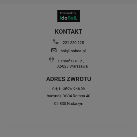
KONTAKT
221 220 225
bok@nabea.pl
Osmańska 12
,
02-823
Warszawa
ADRES ZWROTU
Aleja Katowicka 66
budynek DC04 Rampa 40
05-830 Nadarzyn