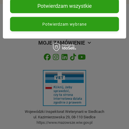
Potwierdzam wszystkie
REGULAMINY
Potwierdzam wybrane
SPRAWDŹ NAS
MOJE ZAMÓWIENIE
Wojewódzki Inspektorat Weterynarii w Siedlcach
ul. Kazimierzowska 29, 08-110 Siedlce
https://www.mazowsze.wiw.gov.pl