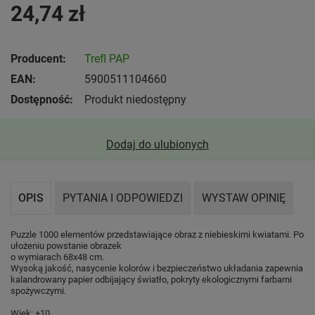
24,74 zł
Producent:
Trefl PAP
EAN:
5900511104660
Dostępność:
Produkt niedostępny
Dodaj do ulubionych
OPIS
PYTANIA I ODPOWIEDZI
WYSTAW OPINIĘ
Puzzle 1000 elementów przedstawiające obraz z niebieskimi kwiatami. Po
ułożeniu powstanie obrazek
o wymiarach 68x48 cm.
Wysoką jakość, nasycenie kolorów i bezpieczeństwo układania zapewnia
kalandrowany papier odbijający światło, pokryty ekologicznymi farbami
spożywczymi.
Wiek: +10