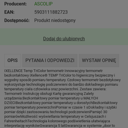
Producent:
ASCOLIP
EAN:
5903111882723
Dostępność:
Produkt niedostępny
Dodaj do ulubionych
OPIS
PYTANIA I ODPOWIEDZI
WYSTAW OPINIĘ
IXELLENCE Temp TriColor termometr Innowacyjny termometr
bezkontaktowy iXellence® TEMP TriColor to higieniczny bezpieczny i
wygodny sposób pomiaru temperatury. Czołowy termometr bezdotykowy
wykorzystuje technologię podczerwieni do bardzo dokładnego pomiaru
temperatury ciała człowieka oraz powierzchni. Zestaw zawiera:
Termometr Instrukcję obsługi Kartę gwarancyjną Zalety
urządzenia:Bezkontaktowy pomiar temperatury u MAŁYCH
DZIECIBezkontaktowy pomiar temperatury u dorosłychBezkontaktowy
pomiar temperatury powierzchniPomiar w czasie 1 sDokładny i szybki
pomiar dzięki zastosowaniu technologii podczerwieniPamięć 30
pomiarówMożliwość wyświetlania temperatury w Celsjuszach i
FahrenheitachTechnologia kolorowego podświetlenia ułatwiająca
interpretację wynikówGwarancja 5 latGwarancja w systemie „door to