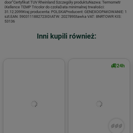
door”Certyfikat TUV Rheinland Szczegóły produktuNazwa: Termometr
iXellence TEMP Tricolor do czołaData minimalnej trwałości:
31.12.2099Kraj producenta: POLSKAProducent: GENEXOOPAKOWANIE: 1
szt.EAN: 5903111882723IDIATW: 202789Stawka VAT: 8NRTOWR KIS:
53136
Inni kupili również:
24h