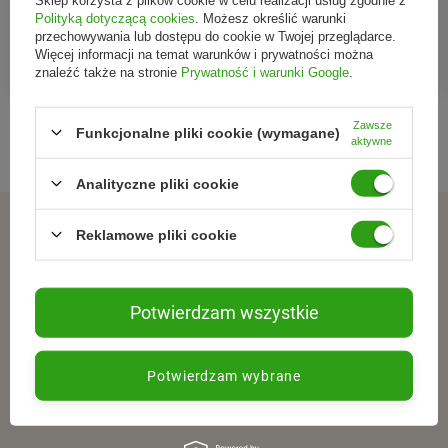
DODATKU CUKRÓW
BEZ ŻELATYNY, BEZ
Polityką dotyczącą cookies
. Możesz określić warunki
przechowywania lub dostępu do cookie w Twojej przeglądarce.
JABŁKO - TRUSKAWKA BIO
DODATKU CUKRÓW
Więcej informacji na temat warunków i prywatności można
18,98 zł
11,08 zł
150 g - BIOMINKI
JABŁKO - TRUSKAWKA BIO
znaleźć także na stronie
Prywatność i warunki Google
.
90 g
Zawsze
Funkcjonalne pliki cookie (wymagane)
aktywne
Analityczne pliki cookie
ZAPISZ SIĘ DO NEWSLETTERA
Reklamowe pliki cookie
Dołącz do tych, którzy
wybierają świadomie.
Potwierdzam wszystkie
Zapisz się do newslettera i otrzymuj informacje o
Potwierdzam wybrane
promocjach, nowościach oraz inspiracjach ze świata
naturalnej pielęgnacjii zdrowego stylu życia.