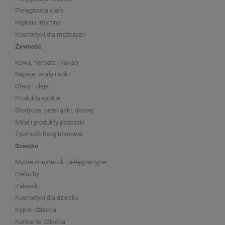
Pielęgnacja ciała
Higiena intymna
Kosmetyki dla mężczyzn
Żywność
Kawa, herbata i kakao
Napoje, wody i soki
Oliwy i oleje
Produkty sypkie
Słodycze, przekąski, desery
Miód i produkty pszczele
Żywność bezglutenowa
Dziecko
Mokre chusteczki pielęgnacyjne
Pieluchy
Zabawki
Kosmetyki dla dziecka
Kąpiel dziecka
Kamienie dziecka