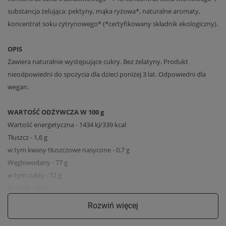
substancja żelująca: pektyny, mąka ryżowa*, naturalne aromaty,
koncentrat soku cytrynowego* (*certyfikowany składnik ekologiczny).
OPIS
Zawiera naturalnie występujące cukry. Bez żelatyny. Produkt
nieodpowiedni do spożycia dla dzieci poniżej 3 lat. Odpowiedni dla
wegan.
WARTOŚĆ ODŻYWCZA W 100 g
Wartość energetyczna - 1434 kJ/339 kcal
Tłuszcz - 1,6 g
w tym kwasy tłuszczowe nasycone - 0,7 g
Węglowodany - 77 g
w tym cukry - 72 g
Błonnik - 5,5 g
Białko - 0,9 g
Rozwiń więcej
Sól <0,05 g