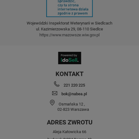
Wojewódzki Inspektorat Weterynarii w Siedlcach
ul. Kazimierzowska 29, 08-110 Siedlce
https://www.mazowsze.wiw.gov.pl
KONTAKT
221 220 225
bok@nabea.pl
Osmańska 12
,
02-823
Warszawa
ADRES ZWROTU
Aleja Katowicka 66