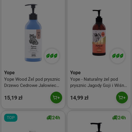
Yope
Yope
Yope Wood Żel pod prysznic
Yope - Naturalny żel pod
Drzewo Cedrowe Jałowiec
prysznic Jagody Goji i Wiśnia
Chilli 400ml
400ml
15,19 zł
14,99 zł
24h
24h
TOP