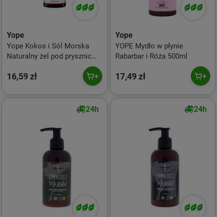
Yope
Yope
Yope Kokos i Sól Morska
YOPE Mydło w płynie
Naturalny żel pod prysznic
Rabarbar i Róża 500ml
400ml
16,59 zł
17,49 zł
24h
24h