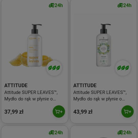
24h
24h
ATTITUDE
ATTITUDE
Attitude SUPER LEAVES™,
Attitude SUPER LEAVES™,
Mydło do rąk w płynie o
Mydło do rąk w płynie o
zapachu liści cytryny, 473 ml
zapachu liści oliwnych, 473
37,99 zł
43,99 zł
ml
24h
24h