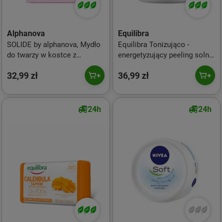
Alphanova
Equilibra
SOLIDE by alphanova, Mydło
Equilibra Tonizująco -
do twarzy w kostce z
energetyzujący peeling solny
olejkiem jojoba i słodkimi
600g
32,99 zł
36,99 zł
migdałami, 75 g
24h
24h