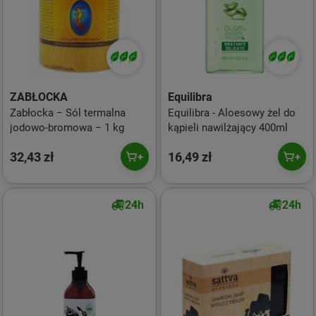
ZABŁOCKA
Equilibra
Zabłocka − Sól termalna
Equilibra - Aloesowy żel do
jodowo-bromowa − 1 kg
kąpieli nawilżający 400ml
32,43 zł
16,49 zł
24h
24h