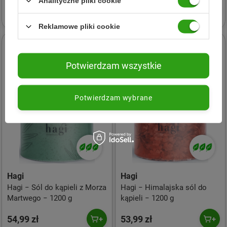
Analityczne pliki cookie
17,49 zł
13,49 zł
Reklamowe pliki cookie
24h
24h
Potwierdzam wszystkie
Potwierdzam wybrane
Hagi
Hagi
Hagi − Sól do kąpieli z Morza
Hagi − Himalajska sól do
Martwego − 1200 g
kąpieli − 1200 g
54,99 zł
53,99 zł