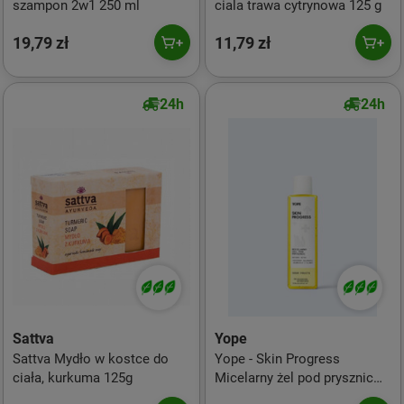
szampon 2w1 250 ml
ciala trawa cytrynowa 125 g
19,79 zł
11,79 zł
24h
24h
Sattva
Yope
Sattva Mydło w kostce do
Yope - Skin Progress
ciała, kurkuma 125g
Micelarny żel pod prysznic
Natural Detos Sour Fruits