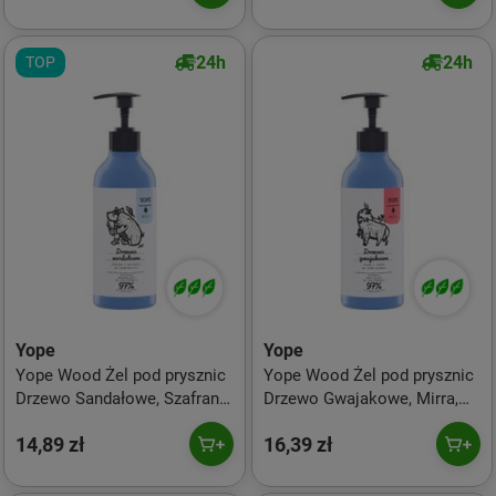
24h
24h
TOP
Yope
Yope
Yope Wood Żel pod prysznic
Yope Wood Żel pod prysznic
Drzewo Sandałowe, Szafran,
Drzewo Gwajakowe, Mirra,
Patchouli 400ml
Tonka 400 ml
14,89 zł
16,39 zł