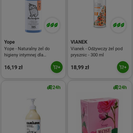
Yope
VIANEK
Yope - Naturalny żel do
Vianek - Odżywczy żel pod
higieny intymnej dla
prysznic - 300 ml
mężczyzn 300ml
16,19 zł
18,99 zł
24h
24h