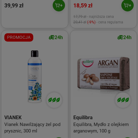
39,99 zł
18,59 zł
17,79 zł
- najniższa cena
20,41 zł
(-9%)
- cena regularna
24h
24h
PROMOCJA
VIANEK
Equilibra
Vianek Nawilżający żel pod
Equilibra, Mydło z olejkiem
prysznic, 300 ml
arganowym, 100 g