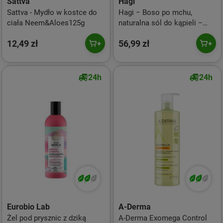
Sattva
Hagi
Sattva - Mydło w kostce do
Hagi − Boso po mchu,
ciała Neem&Aloes125g
naturalna sól do kąpieli −
1300 g
12,49 zł
56,99 zł
24h
24h
Eurobio Lab
A-Derma
Żel pod prysznic z dziką
A-Derma Exomega Control