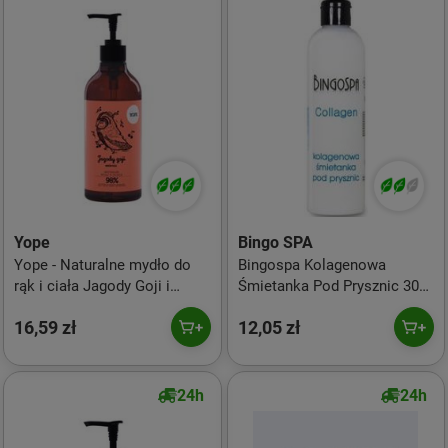
Yope
Bingo SPA
Yope - Naturalne mydło do
Bingospa Kolagenowa
rąk i ciała Jagody Goji i
Śmietanka Pod Prysznic 300
Wiśnia 500ml
Ml
16,59 zł
12,05 zł
24h
24h