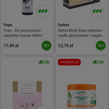
Yope
Sattva
Yope - Żel pod prysznic
Sattva Body Soap indyjskie
naturalny Yunnan 400ml
mydło glicerynowe z węglem
Charcoal 125g
17,49 zł
12,79 zł
24h
24h
PROMOCJA