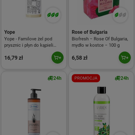
Yope
Rose of Bulgaria
Yope - Familove żel pod
Biofresh − Rose Of Bulgaria,
prysznic i płyn do kąpieli
mydło w kostce − 100 g
Kwitnąca Bergamotka 750ml
16,79 zł
6,58 zł
24h
24h
PROMOCJA