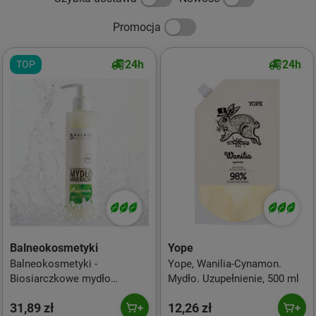
Promocja
24h
24h
TOP
Balneokosmetyki
Yope
Balneokosmetyki -
Yope, Wanilia-Cynamon.
Biosiarczkowe mydło
Mydło. Uzupełnienie, 500 ml
mineralne w płynie 250ml
31,89 zł
12,26 zł