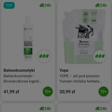
24h
24h
TOP
Balneokosmetyki
Yope
Balneokosmetyki -
YOPE − żel pod prysznic
Biosiarczkowa kąpiel
Yunnan chińska herbata
mineralna 500ml
uzupełnienie 800 ml
41,99 zł
20,99 zł
24h
24h