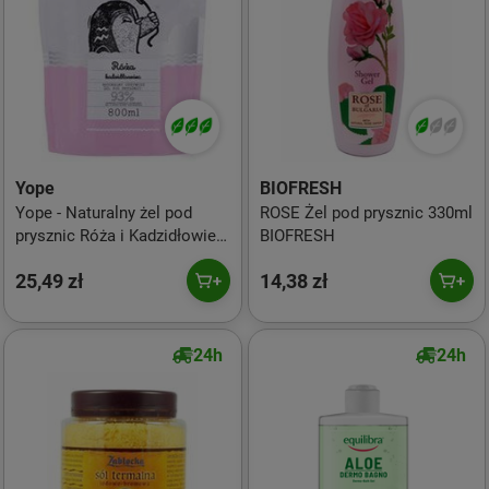
Yope
BIOFRESH
Yope - Naturalny żel pod
ROSE Żel pod prysznic 330ml
prysznic Róża i Kadzidłowiec
BIOFRESH
Refill 800ml
25,49 zł
14,38 zł
24h
24h