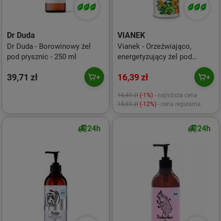
Dr Duda
VIANEK
Dr Duda - Borowinowy żel
Vianek - Orzeźwiająco,
pod prysznic - 250 ml
energetyzujący żel pod
prysznic - 300 ml
39,71 zł
16,39 zł
16,49 zł
(-1%)
- najniższa cena
18,69 zł
(-12%)
- cena regularna
24h
24h