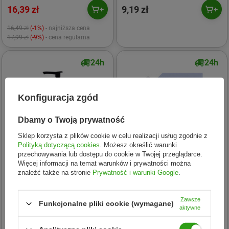
16,39 zł
9,19 zł
16,49 zł
(-1%)
- najniższa cena
17,99 zł
(-9%)
- cena regularna
24h
24h
Konfiguracja zgód
Dbamy o Twoją prywatność
Sklep korzysta z plików cookie w celu realizacji usług zgodnie z
Polityką dotyczącą cookies
. Możesz określić warunki
przechowywania lub dostępu do cookie w Twojej przeglądarce.
Więcej informacji na temat warunków i prywatności można
znaleźć także na stronie
Prywatność i warunki Google
.
Yope
Yope
Zawsze
Funkcjonalne pliki cookie (wymagane)
Yope - Mydło w płynie. Figa -
Yope - Mydło w płynie. Figa.
aktywne
500 ml
Uzupełnienie - 500 ml