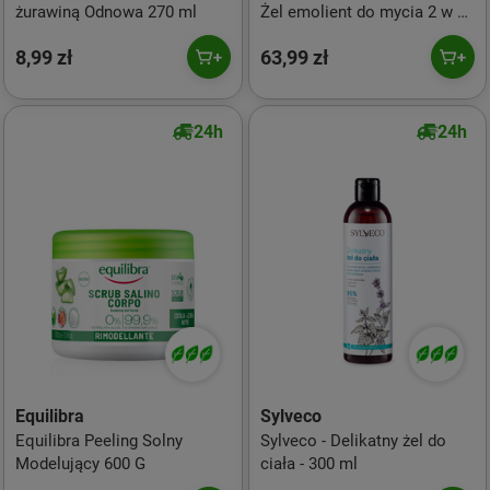
żurawiną Odnowa 270 ml
Żel emolient do mycia 2 w 1
przeciw drapaniu 500 ml
8,99 zł
63,99 zł
24h
24h
Equilibra
Sylveco
Equilibra Peeling Solny
Sylveco - Delikatny żel do
Modelujący 600 G
ciała - 300 ml