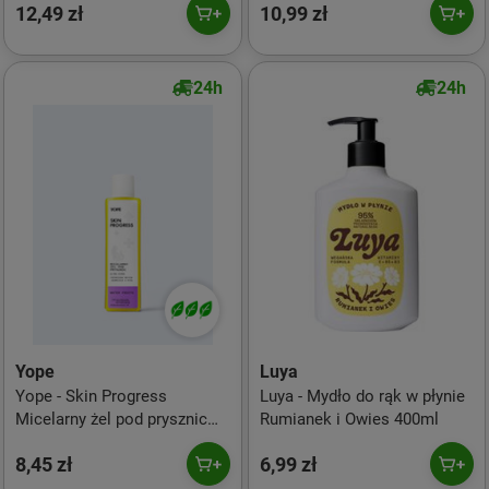
12,49 zł
10,99 zł
200ml
24h
24h
Yope
Luya
Yope - Skin Progress
Luya - Mydło do rąk w płynie
Micelarny żel pod prysznic
Rumianek i Owies 400ml
Ultra Hydro Water Fruits
8,45 zł
6,99 zł
200ml