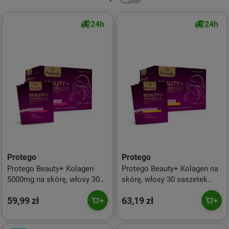
24h
24h
Protego
Protego
Protego Beauty+ Kolagen
Protego Beauty+ Kolagen na
5000mg na skórę, włosy 30
skórę, włosy 30 saszetek
saszetek smak malina-
smak mango-ananas
59,99 zł
63,19 zł
truskawka