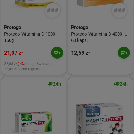
Protego
Protego
Protego Witamina C 1000 -
Protego Witamina D 4000 IU
150g
60 kaps.
21,07 zł
12,59 zł
22,03 zł
(-4%)
- najniższa cena
22,03 zł
- cena regularna
24h
24h