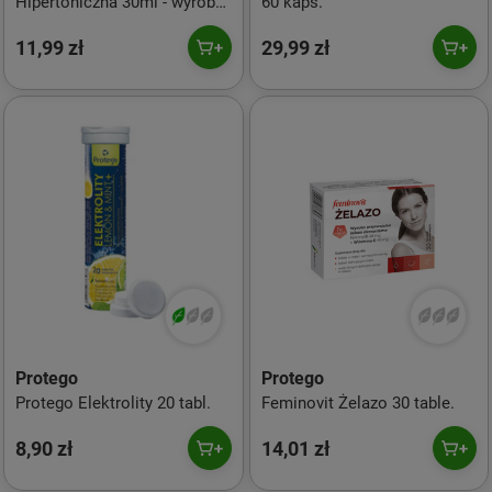
Hipertoniczna 30ml - wyrób
60 kaps.
medyczny
11,99 zł
29,99 zł
Protego
Protego
Protego Elektrolity 20 tabl.
Feminovit Żelazo 30 table.
8,90 zł
14,01 zł