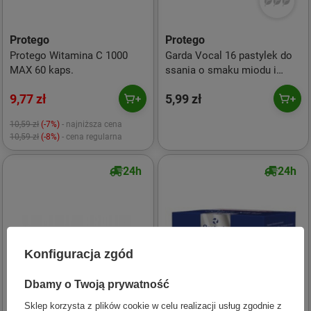
Protego
Protego
Protego Witamina C 1000
Garda Vocal 16 pastylek do
MAX 60 kaps.
ssania o smaku miodu i
cytryny
9,77 zł
5,99 zł
10,59 zł
(-7%)
- najniższa cena
10,59 zł
(-8%)
- cena regularna
24h
24h
Konfiguracja zgód
Dbamy o Twoją prywatność
Sklep korzysta z plików cookie w celu realizacji usług zgodnie z