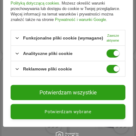
Polityką dotyczącą cookies
. Możesz określić warunki
przechowywania lub dostępu do cookie w Twojej przeglądarce.
Więcej informacji na temat warunków i prywatności można
Protego
Protego
znaleźć także na stronie
Prywatność i warunki Google
.
Protego Witamina K2 + D3
Protego Flex 11000 Shot
Max 60 kaps.
hyrolizat kolagenu 30
Zawsze
ampułek smak owoce leśne
Funkcjonalne pliki cookie (wymagane)
aktywne
24,99 zł
106,99 zł
Analityczne pliki cookie
24h
24h
Reklamowe pliki cookie
Potwierdzam wszystkie
Potwierdzam wybrane