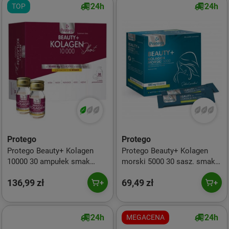
24h
24h
TOP
Protego
Protego
Protego Beauty+ Kolagen
Protego Beauty+ Kolagen
10000 30 ampułek smak
morski 5000 30 sasz. smak
pomarańcza
jabłko - ananas
136,99 zł
69,49 zł
24h
24h
MEGACENA