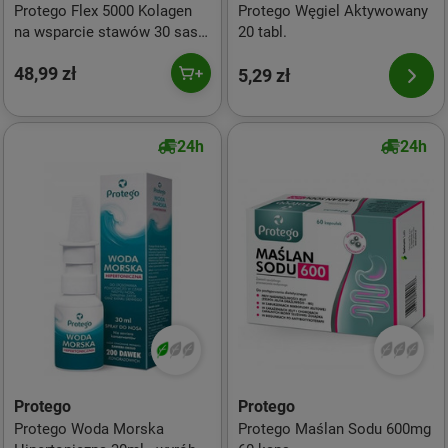
Protego Flex 5000 Kolagen
Protego Węgiel Aktywowany
na wsparcie stawów 30 sasz.
20 tabl.
smak pomarańcza
48,99 zł
5,29 zł
24h
24h
Protego
Protego
Protego Woda Morska
Protego Maślan Sodu 600mg