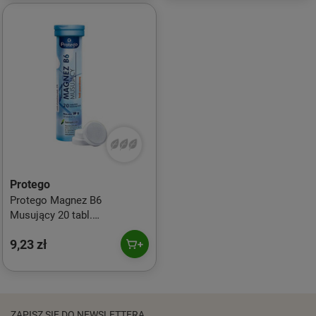
Protego
Protego Magnez B6
Musujący 20 tabl.
musujących smak
9,23 zł
pomarańcza
ZAPISZ SIĘ DO NEWSLETTERA