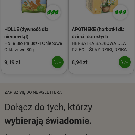
HOLLE (żywność dla
APOTHEKE (herbatki dla
niemowląt)
dzieci, dorosłych
Holle Bio Paluszki Chlebowe
HERBATKA BAJKOWA DLA
Orkiszowe 80g
DZIECI - ŚLAZ DZIKI, DZIKA
RÓŻA, PRAWOŚLAZ I
9,19 zł
8,94 zł
RUMIANEK BIO (20 x 1,5 g)
30 g - APOTHEKE
ZAPISZ SIĘ DO NEWSLETTERA
Dołącz do tych, którzy
wybierają świadomie.