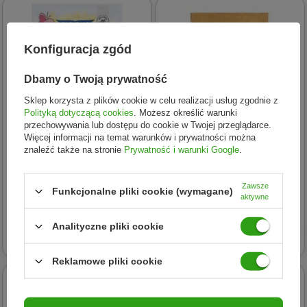
Konfiguracja zgód
Dbamy o Twoją prywatność
Sklep korzysta z plików cookie w celu realizacji usług zgodnie z
Polityką dotyczącą cookies
. Możesz określić warunki
przechowywania lub dostępu do cookie w Twojej przeglądarce.
Więcej informacji na temat warunków i prywatności można
znaleźć także na stronie
Prywatność i warunki Google
.
LITTLE ANGEL
HELPA (kaszki)
Little Angel Chrupki
Helpa − Kaszka 5 zbóż BIO −
Zawsze
Funkcjonalne pliki cookie (wymagane)
aktywne
kukurydziane Rosie od 7
200 g
miesiąca bezgl. Bio 30 g
Analityczne pliki cookie
13,99 zł
3,98 zł
Reklamowe pliki cookie