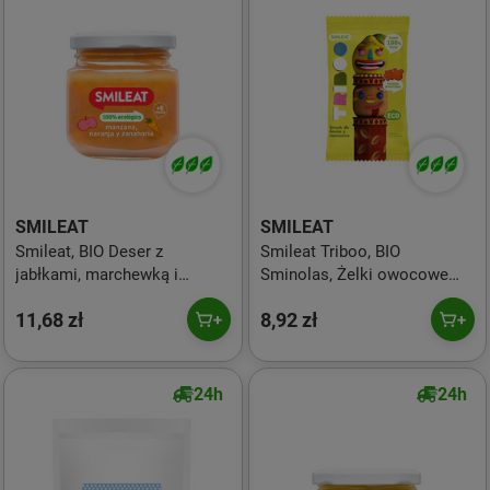
SMILEAT
SMILEAT
Smileat, BIO Deser z
Smileat Triboo, BIO
jabłkami, marchewką i
Sminolas, Żelki owocowe
pomarańczą 6m+, 130g
bez cukru Jabłko i Cytryna,
11,68 zł
8,92 zł
25g
24h
24h