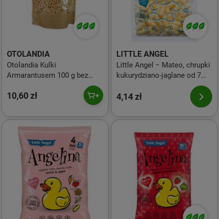
OTOLANDIA
LITTLE ANGEL
Otolandia Kulki
Little Angel − Mateo, chrupki
Armarantusem 100 g bez
kukurydziano-jaglane od 7
cukru
miesiąca bezgl. BIO − 30 g
10,60 zł
4,14 zł