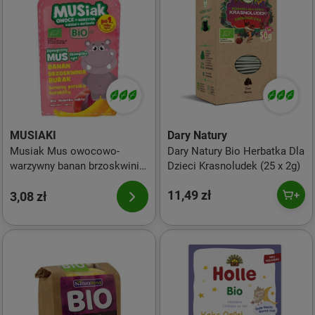
MUSIAKI
Dary Natury
Musiak Mus owocowo-
Dary Natury Bio Herbatka Dla
warzywny banan brzoskwinia
Dzieci Krasnoludek (25 x 2g)
burak BIO 100 g
11,49 zł
3,08 zł