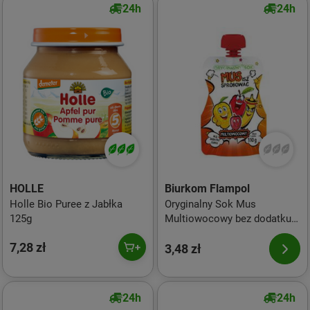
24h
24h
HOLLE
Biurkom Flampol
Holle Bio Puree z Jabłka
Oryginalny Sok Mus
125g
Multiowocowy bez dodatku
cukru 110 g
7,28 zł
3,48 zł
24h
24h