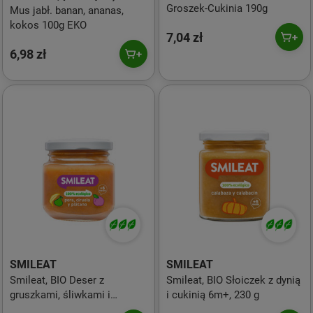
Groszek-Cukinia 190g
Mus jabł. banan, ananas,
kokos 100g EKO
7,04 zł
6,98 zł
SMILEAT
SMILEAT
Smileat, BIO Deser z
Smileat, BIO Słoiczek z dynią
gruszkami, śliwkami i
i cukinią 6m+, 230 g
bananami 6m+, 130g