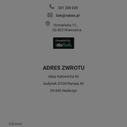
221 220 225
bok@nabea.pl
Osmańska 12
,
02-823
Warszawa
ADRES ZWROTU
Aleja Katowicka 66
budynek DC04 Rampa 40
05-830 Nadarzyn
Zdrowie