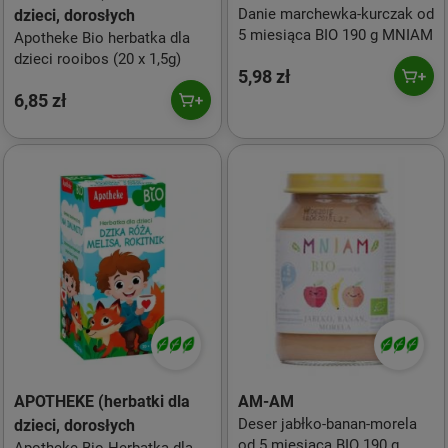
Danie marchewka-kurczak od
dzieci, dorosłych
5 miesiąca BIO 190 g MNIAM
Apotheke Bio herbatka dla
dzieci rooibos (20 x 1,5g)
5,98 zł
6,85 zł
APOTHEKE (herbatki dla
AM-AM
Deser jabłko-banan-morela
dzieci, dorosłych
od 5 miesiąca BIO 190 g