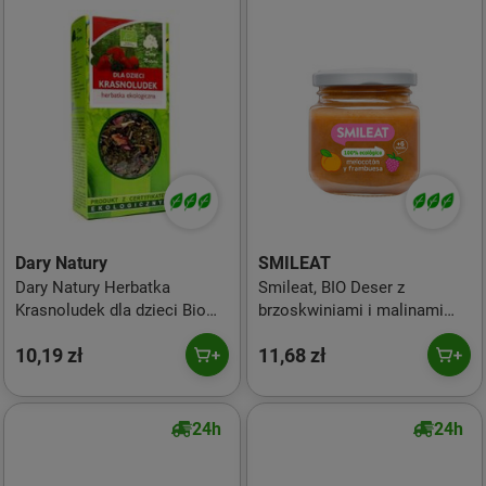
Dary Natury
SMILEAT
Dary Natury Herbatka
Smileat, BIO Deser z
Krasnoludek dla dzieci Bio
brzoskwiniami i malinami
50g
6m+, 130g
10,19 zł
11,68 zł
24h
24h