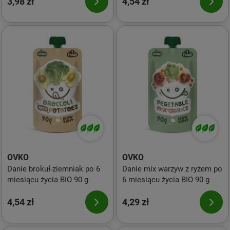
3,98 zł
4,54 zł
OVKO
OVKO
Danie brokuł-ziemniak po 6
Danie mix warzyw z ryżem po
miesiącu życia BIO 90 g
6 miesiącu życia BIO 90 g
4,54 zł
4,29 zł