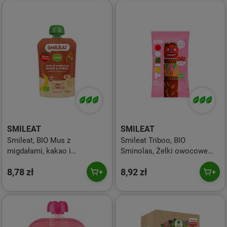
SMILEAT
SMILEAT
Smileat, BIO Mus z
Smileat Triboo, BIO
migdałami, kakao i
Sminolas, Żelki owocowe
truskawkami 9m+, 100g
bez cukru Jabłko i
8,78 zł
8,92 zł
Truskawka, 25g