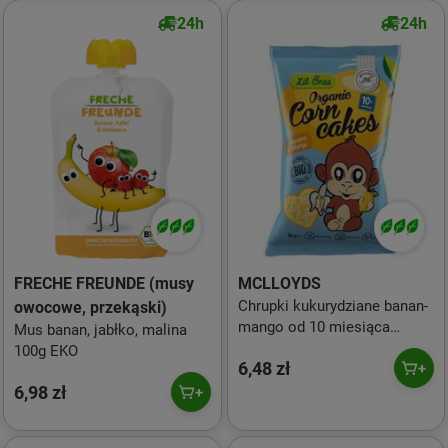
24h
24h
FRECHE FREUNDE (musy
MCLLOYDS
Chrupki kukurydziane banan-
owocowe, przekąski)
mango od 10 miesiąca
Mus banan, jabłko, malina
BEZGL. BIO 30 g
100g EKO
6,48 zł
6,98 zł