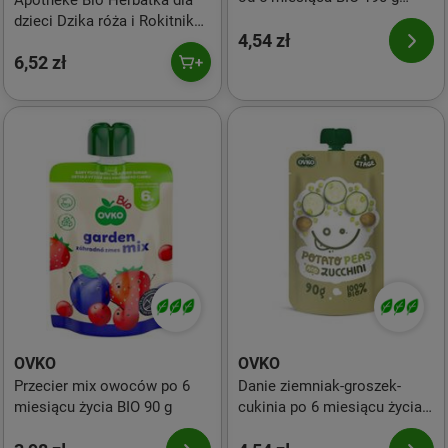
Apotheke Bio Herbatka dla
MNIAM
dzieci Dzika róża i Rokitnik
4,54 zł
20 x 1,5 g
6,52 zł
OVKO
OVKO
Przecier mix owoców po 6
Danie ziemniak-groszek-
miesiącu życia BIO 90 g
cukinia po 6 miesiącu życia
BIO 90 g