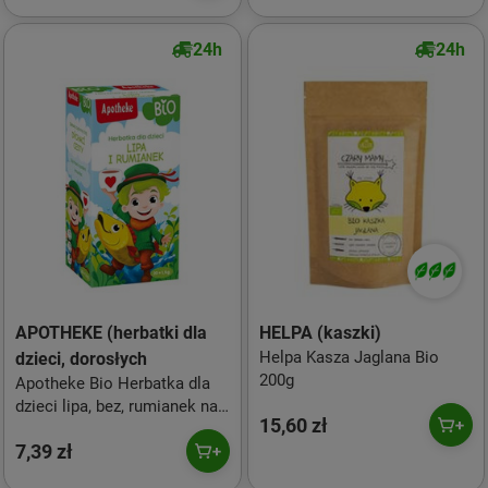
24h
24h
APOTHEKE (herbatki dla
HELPA (kaszki)
Helpa Kasza Jaglana Bio
dzieci, dorosłych
200g
Apotheke Bio Herbatka dla
dzieci lipa, bez, rumianek na
15,60 zł
przeziębienie 20 x 1,5 g
7,39 zł