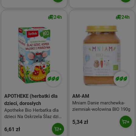
24h
24h
APOTHEKE (herbatki dla
AM-AM
Mniam Danie marchewka-
dzieci, dorosłych
ziemniak-wołowina BIO 190g
Apotheke Bio Herbatka dla
dzieci Na Oskrzela Ślaz dziki
5,34 zł
i koper włoski 20 x 1,5 g
6,61 zł