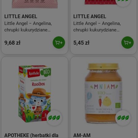
LITTLE ANGEL
LITTLE ANGEL
Little Angel − Angelina,
Little Angel − Angelina,
chrupki kukurydziane
chrupki kukurydziane
marchew jabłko − 4 x 15 g
truskawka i jabłko od 10
9,68 zł
5,45 zł
miesiąca bezgl. BIO − 30 g
APOTHEKE (herbatki dla
AM-AM