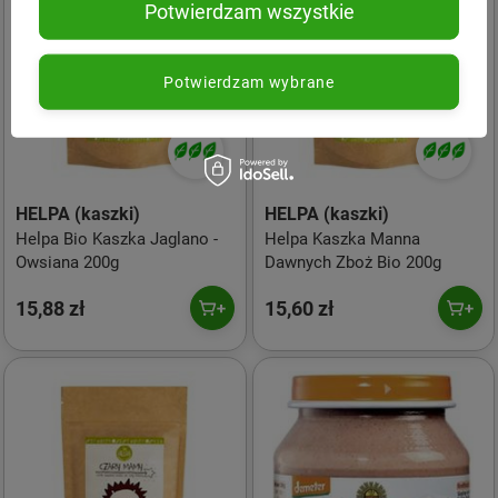
Potwierdzam wszystkie
Potwierdzam wybrane
HELPA (kaszki)
HELPA (kaszki)
Helpa Bio Kaszka Jaglano -
Helpa Kaszka Manna
Owsiana 200g
Dawnych Zboż Bio 200g
15,88 zł
15,60 zł