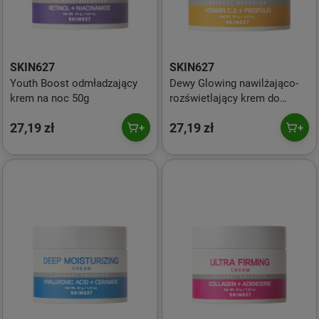
SKIN627
SKIN627
Youth Boost odmładzający
Dewy Glowing nawilżająco-
krem na noc 50g
rozświetlający krem do
twarzy 50g
27,19 zł
27,19 zł