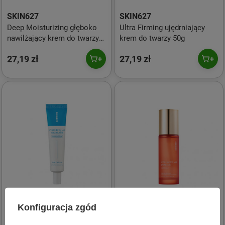
SKIN627
SKIN627
Deep Moisturizing głęboko
Ultra Firming ujędrniający
nawilżający krem do twarzy
krem do twarzy 50g
50g
27,19 zł
27,19 zł
Konfiguracja zgód
SKIN627
SKIN627
Hyaluron with Squalane
Collagen with Peptide