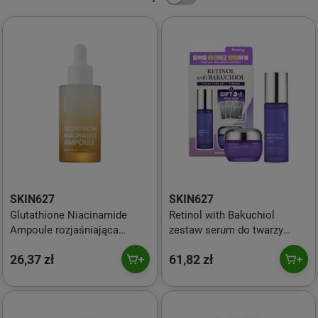
SKIN627
SKIN627
Glutathione Niacinamide
Retinol with Bakuchiol
Ampoule rozjaśniająca
zestaw serum do twarzy
ampułka z glutationem i
50ml + krem do twarzy 50g +
26,37 zł
61,82 zł
niacynamidem 34ml
maski w płachcie 3x22ml