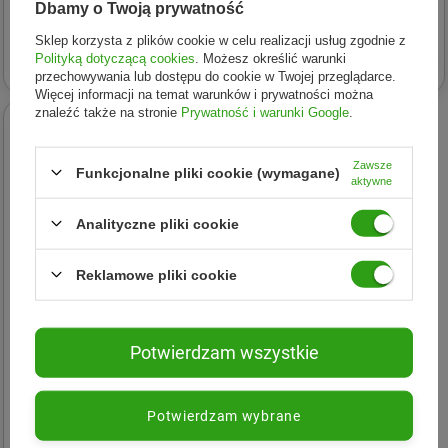
Dbamy o Twoją prywatność
nawilżający krem pod oczy
przeciwstarzeniowe serum
30ml
do twarzy 50ml
Sklep korzysta z plików cookie w celu realizacji usług zgodnie z
23,07 zł
34,30 zł
Polityką dotyczącą cookies
. Możesz określić warunki
przechowywania lub dostępu do cookie w Twojej przeglądarce.
Więcej informacji na temat warunków i prywatności można
znaleźć także na stronie
Prywatność i warunki Google
.
Zawsze
Funkcjonalne pliki cookie (wymagane)
aktywne
Analityczne pliki cookie
Reklamowe pliki cookie
Potwierdzam wszystkie
SKIN627
Vitamin with Niacinamide
rozjaśniająca maska w
Potwierdzam wybrane
płachcie 22ml
6,89 zł