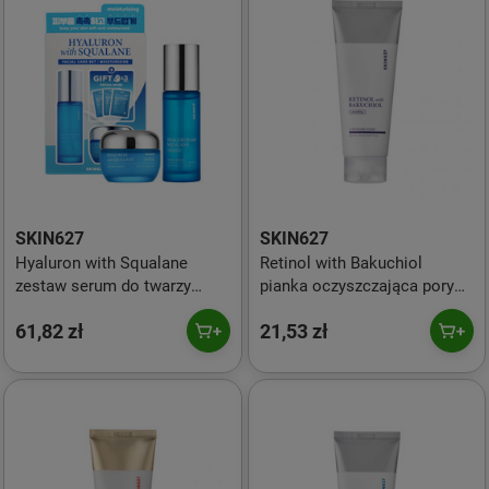
SKIN627
SKIN627
Hyaluron with Squalane
Retinol with Bakuchiol
zestaw serum do twarzy
pianka oczyszczająca pory
50ml + krem do twarzy 50g +
150ml
61,82 zł
21,53 zł
maski w płachcie 3x22ml