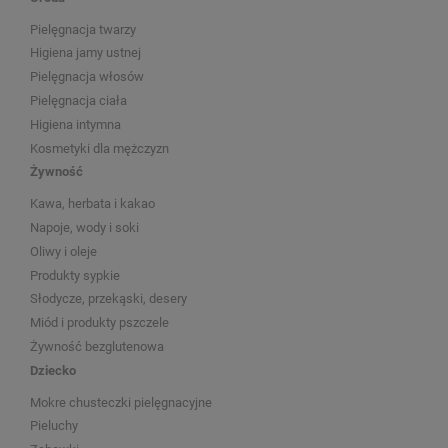
Pielęgnacja twarzy
Higiena jamy ustnej
Pielęgnacja włosów
Pielęgnacja ciała
Higiena intymna
Kosmetyki dla mężczyzn
Żywność
Kawa, herbata i kakao
Napoje, wody i soki
Oliwy i oleje
Produkty sypkie
Słodycze, przekąski, desery
Miód i produkty pszczele
Żywność bezglutenowa
Dziecko
Mokre chusteczki pielęgnacyjne
Pieluchy