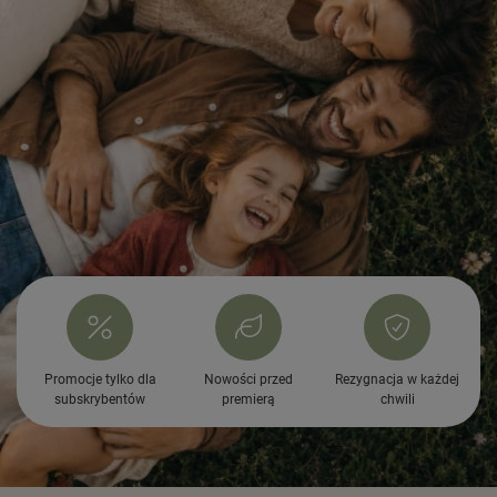
Promocje tylko dla
Nowości przed
Rezygnacja w każdej
subskrybentów
premierą
chwili