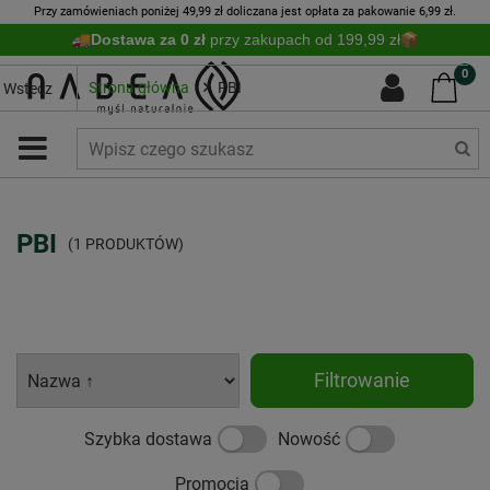
Przy zamówieniach poniżej 49,99 zł doliczana jest opłata za pakowanie 6,99 zł.
Dostawa za 0 zł
przy zakupach od 199,99 zł
0
Strona główna
PBI
Wstecz
PBI
(1 PRODUKTÓW)
Filtrowanie
Szybka dostawa
Nowość
Promocja