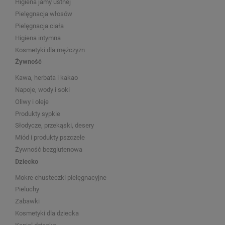
Higiena jamy ustnej
Pielęgnacja włosów
Pielęgnacja ciała
Higiena intymna
Kosmetyki dla mężczyzn
Żywność
Kawa, herbata i kakao
Napoje, wody i soki
Oliwy i oleje
Produkty sypkie
Słodycze, przekąski, desery
Miód i produkty pszczele
Żywność bezglutenowa
Dziecko
Mokre chusteczki pielęgnacyjne
Pieluchy
Zabawki
Kosmetyki dla dziecka