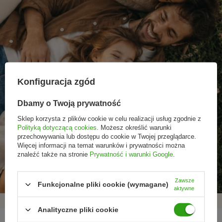
Konfiguracja zgód
Dbamy o Twoją prywatność
Sklep korzysta z plików cookie w celu realizacji usług zgodnie z
Polityką dotyczącą cookies
. Możesz określić warunki
przechowywania lub dostępu do cookie w Twojej przeglądarce.
Więcej informacji na temat warunków i prywatności można
Promocje tylko dla
Nowości przed
Rezygnacja w każdej
znaleźć także na stronie
Prywatność i warunki Google
.
subskrybentów
premierą
chwili
Zawsze
Funkcjonalne pliki cookie (wymagane)
aktywne
Analityczne pliki cookie