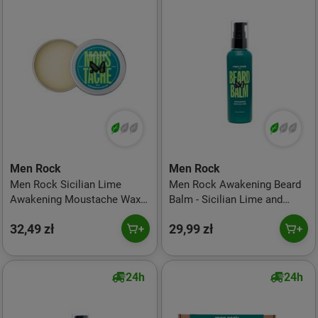
Men Rock
Men Rock
Men Rock Sicilian Lime
Men Rock Awakening Beard
Awakening Moustache Wax
Balm - Sicilian Lime and
Wosk do wąsów, 25ml
Caffeine Balsam do brody,
32,49 zł
29,99 zł
100ml
24h
24h