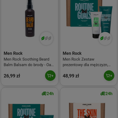
Men Rock
Men Rock
Men Rock Soothing Beard
Men Rock Zestaw
Balm Balsam do brody - Oak
prezentowy dla mężczyzn,
Moss
balsam po goleniu
26,99 zł
48,99 zł
100ml+szampon 200ml
24h
24h