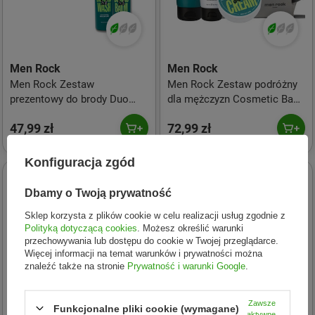
Men Rock
Men Rock
Men Rock Zestaw
Men Rock Zestaw podróżny
prezentowy do brody Duo
dla mężczyzn Cosmetic Bag
Awakening Sicilian Lime
Routine Goals Daily
47,99 zł
72,99 zł
Beard Kit (szampon do brody
Grooming Kit (krem-sorbet
100ml + balsam do brody
po goleniu 100ml + szampon
100ml)
i żel pod prysznic 200ml +
Konfiguracja zgód
krem do golenia 100ml +
24h
24h
kosmetyczka podróżna)
Dbamy o Twoją prywatność
Sklep korzysta z plików cookie w celu realizacji usług zgodnie z
Polityką dotyczącą cookies
. Możesz określić warunki
przechowywania lub dostępu do cookie w Twojej przeglądarce.
Więcej informacji na temat warunków i prywatności można
znaleźć także na stronie
Prywatność i warunki Google
.
Zawsze
Funkcjonalne pliki cookie (wymagane)
aktywne