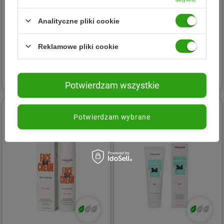
Analityczne pliki cookie
Men Rock
Men Rock
Men Rock After Shave Sorbet
Men Rock Hair & Body
Reklamowe pliki cookie
Krem sorbetowy po goleniu,
Shampoo Szampon i płyn do
100 ml
mycia ciała , 200ml
28,99 zł
17,99 zł
Potwierdzam wszystkie
24h
24h
Potwierdzam wybrane