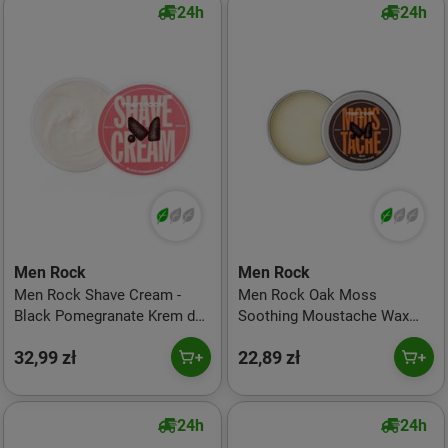
24h
24h
Men Rock
Men Rock
Men Rock Shave Cream -
Men Rock Oak Moss
Black Pomegranate Krem do
Soothing Moustache Wax
golenia, 100g
Wosk do wąsów, 25ml
32,99 zł
22,89 zł
24h
24h