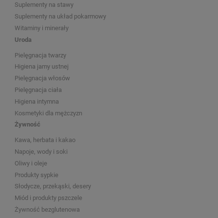
Suplementy na stawy
Suplementy na układ pokarmowy
Witaminy i minerały
Uroda
Pielęgnacja twarzy
Higiena jamy ustnej
Pielęgnacja włosów
Pielęgnacja ciała
Higiena intymna
Kosmetyki dla mężczyzn
Żywność
Kawa, herbata i kakao
Napoje, wody i soki
Oliwy i oleje
Produkty sypkie
Słodycze, przekąski, desery
Miód i produkty pszczele
Żywność bezglutenowa