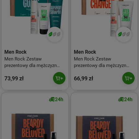
Men Rock
Men Rock
Men Rock Zestaw
Men Rock Zestaw
prezentowy dla mężczyzn
prezentowy dla mężczyzn
Routine Goals Ultimate
Skin Changer (krem
73,99 zł
66,99 zł
(krem sorbetowy po goleniu
sorbetowy po goleniu 100ml
100ml + krem do twarzy
+ krem do twarzy 50ml)
50ml + szampon i żel do
mycia 200ml)
24h
24h