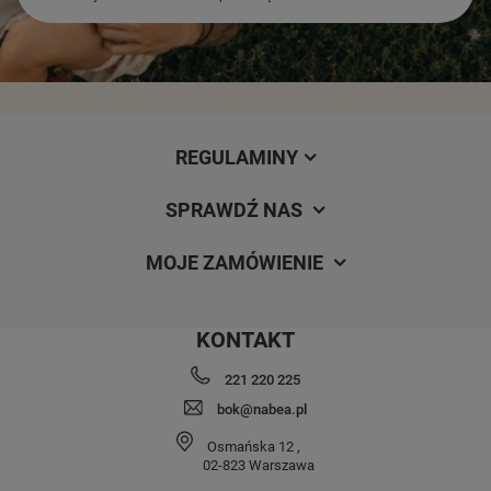
REGULAMINY
SPRAWDŹ NAS
MOJE ZAMÓWIENIE
KONTAKT
221 220 225
bok@nabea.pl
Osmańska 12
,
02-823
Warszawa