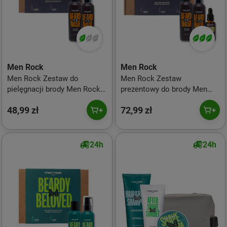
Men Rock
Men Rock
Men Rock Zestaw do
Men Rock Zestaw
pielęgnacji brody Men Rock
prezentowy do brody Men
Duo Kojący mech dębowy
Rock Beardy Beloved
48,99 zł
72,99 zł
(szampon do brody 100ml +
Soothing Oak Moss
balsam do brody 100ml)
(szampon do brody 100ml +
balsam do brody 100ml +
olejek do brody 100ml)
24h
24h