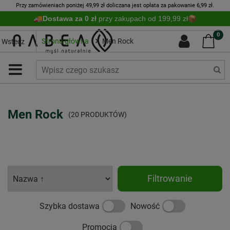
Przy zamówieniach poniżej 49,99 zł doliczana jest opłata za pakowanie 6,99 zł.
Dostawa za 0 zł
przy zakupach od 199,99 zł
0
Strona główna
Men Rock
Wstecz
Men Rock
(20 PRODUKTÓW)
Filtrowanie
Szybka dostawa
Nowość
Promocja