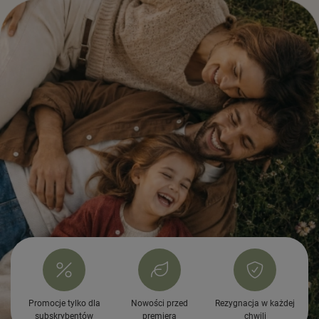
Promocje tylko dla
Nowości przed
Rezygnacja w każdej
subskrybentów
premierą
chwili