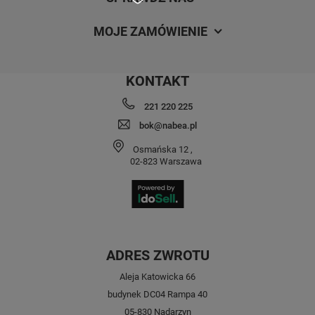
MOJE ZAMÓWIENIE
KONTAKT
221 220 225
bok@nabea.pl
Osmańska 12
,
02-823
Warszawa
ADRES ZWROTU
Aleja Katowicka 66
budynek DC04 Rampa 40
05-830 Nadarzyn