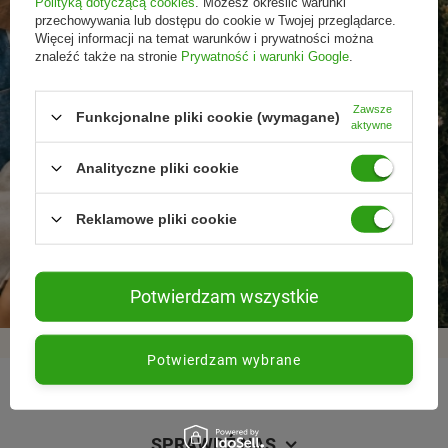
Polityką dotyczącą cookies
. Możesz określić warunki
przechowywania lub dostępu do cookie w Twojej przeglądarce.
Więcej informacji na temat warunków i prywatności można
znaleźć także na stronie
Prywatność i warunki Google
.
Zawsze
Funkcjonalne pliki cookie (wymagane)
aktywne
Analityczne pliki cookie
Reklamowe pliki cookie
Promocje tylko dla
Nowości przed
Rezygnacja w każdej
subskrybentów
premierą
chwili
Potwierdzam wszystkie
Potwierdzam wybrane
REGULAMINY
SPRAWDŹ NAS