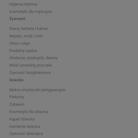
Higiena intymna
Kosmetyki dla mężczyzn
Żywność
Kawa, herbata i kakao
Napoje, wody i soki
Oliwy i oleje
Produkty sypkie
Słodycze, przekąski, desery
Miód i produkty pszczele
Żywność bezglutenowa
Dziecko
Mokre chusteczki pielęgnacyjne
Pieluchy
Zabawki
Kosmetyki dla dziecka
Kąpiel dziecka
Kamienie dziecka
Żywność dziecięca