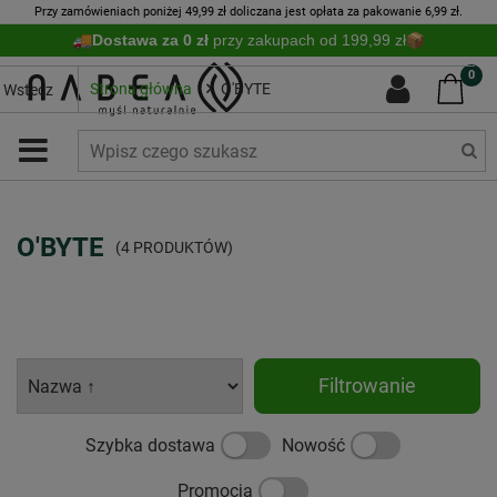
Przy zamówieniach poniżej 49,99 zł doliczana jest opłata za pakowanie 6,99 zł.
Dostawa za 0 zł
przy zakupach od 199,99 zł
0
Strona główna
O'BYTE
Wstecz
O'BYTE
(4 PRODUKTÓW)
Filtrowanie
Szybka dostawa
Nowość
Promocja