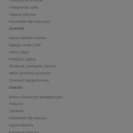
Pielęgnacja włosów
Pielęgnacja ciała
Higiena intymna
Kosmetyki dla mężczyzn
Żywność
Kawa, herbata i kakao
Napoje, wody i soki
Oliwy i oleje
Produkty sypkie
Słodycze, przekąski, desery
Miód i produkty pszczele
Żywność bezglutenowa
Dziecko
Mokre chusteczki pielęgnacyjne
Pieluchy
Zabawki
Kosmetyki dla dziecka
Kąpiel dziecka
Kamienie dziecka