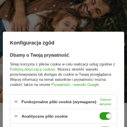
Konfiguracja zgód
Dbamy o Twoją prywatność
Sklep korzysta z plików cookie w celu realizacji usług zgodnie z
Polityką dotyczącą cookies
. Możesz określić warunki
przechowywania lub dostępu do cookie w Twojej przeglądarce.
Promocje tylko dla
Nowości przed
Rezygnacja w każdej
Więcej informacji na temat warunków i prywatności można
subskrybentów
premierą
chwili
znaleźć także na stronie
Prywatność i warunki Google
.
Zawsze
Funkcjonalne pliki cookie (wymagane)
aktywne
Analityczne pliki cookie
REGULAMINY