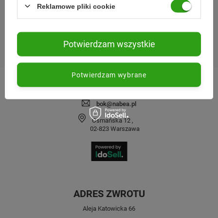
Reklamowe pliki cookie
SPRAWDŹ NAS
MOJE ZAMÓWIENIE
Potwierdzam wszystkie
KONTAKT
Potwierdzam wybrane
221 220 225
bok@nabea.pl
Osmańska 12
,
02-823
Warszawa
ADRES ZWROTU
Aleja Katowicka 66