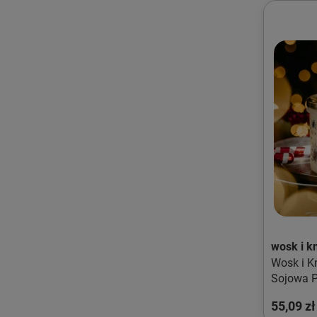
wosk i k
Wosk i Knot Ś
Sojowa P
300ml
55,09 zł