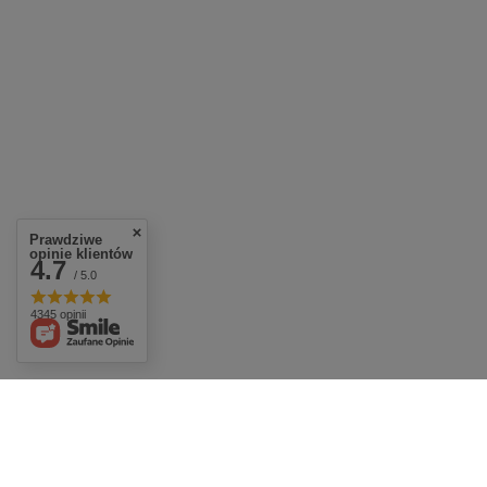
Prawdziwe
opinie klientów
4.7
/ 5.0
4345 opinii