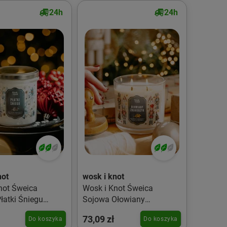
24h
24h
not
wosk i knot
weica
Wosk i Knot Śweica
łatki Śniegu
Sojowa Ołowiany
Żołnierzyk dwuknotowa
73,09 zł
Do koszyka
Do koszyka
400ml