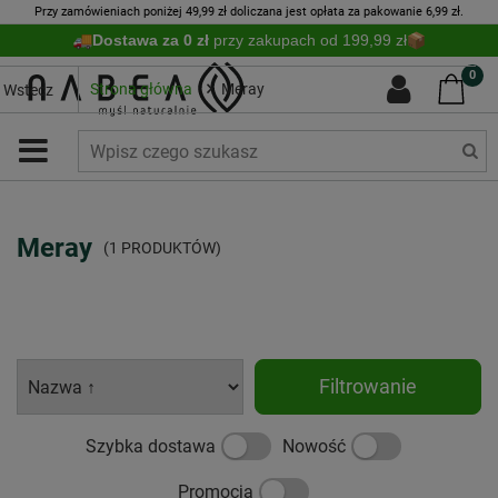
Przy zamówieniach poniżej 49,99 zł doliczana jest opłata za pakowanie 6,99 zł.
Dostawa za 0 zł
przy zakupach od 199,99 zł
0
Strona główna
Meray
Wstecz
Meray
(1 PRODUKTÓW)
Filtrowanie
Szybka dostawa
Nowość
Promocja