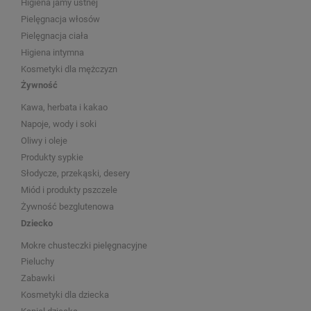
Higiena jamy ustnej
Pielęgnacja włosów
Pielęgnacja ciała
Higiena intymna
Kosmetyki dla mężczyzn
Żywność
Kawa, herbata i kakao
Napoje, wody i soki
Oliwy i oleje
Produkty sypkie
Słodycze, przekąski, desery
Miód i produkty pszczele
Żywność bezglutenowa
Dziecko
Mokre chusteczki pielęgnacyjne
Pieluchy
Zabawki
Kosmetyki dla dziecka