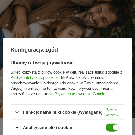
Konfiguracja zgód
Dbamy o Twoją prywatność
Sklep korzysta z plików cookie w celu realizacji usług zgodnie z
Polityką dotyczącą cookies
. Możesz określić warunki
przechowywania lub dostępu do cookie w Twojej przeglądarce.
Więcej informacji na temat warunków i prywatności można
Promocje tylko dla
Nowości przed
Rezygnacja w każdej
znaleźć także na stronie
Prywatność i warunki Google
.
subskrybentów
premierą
chwili
Zawsze
Funkcjonalne pliki cookie (wymagane)
aktywne
Analityczne pliki cookie