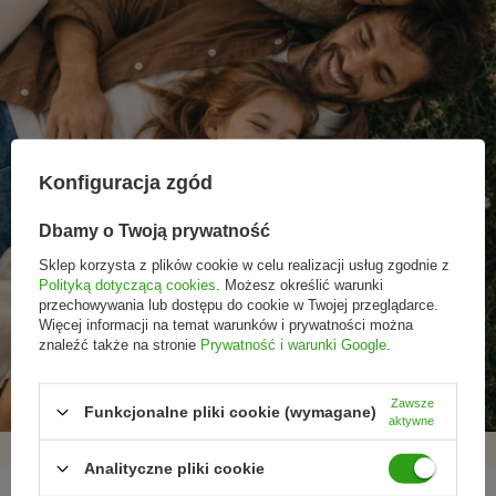
Konfiguracja zgód
Dbamy o Twoją prywatność
Sklep korzysta z plików cookie w celu realizacji usług zgodnie z
Polityką dotyczącą cookies
. Możesz określić warunki
przechowywania lub dostępu do cookie w Twojej przeglądarce.
Więcej informacji na temat warunków i prywatności można
Promocje tylko dla
Nowości przed
Rezygnacja w każdej
znaleźć także na stronie
Prywatność i warunki Google
.
subskrybentów
premierą
chwili
Zawsze
Funkcjonalne pliki cookie (wymagane)
aktywne
Analityczne pliki cookie