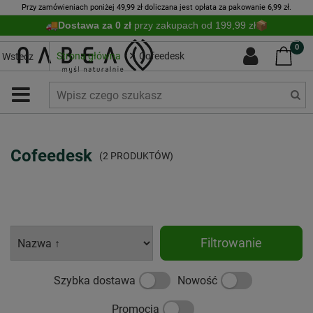
Przy zamówieniach poniżej 49,99 zł doliczana jest opłata za pakowanie 6,99 zł.
Dostawa za 0 zł
przy zakupach od 199,99 zł
0
Strona główna
Cofeedesk
Wstecz
Cofeedesk
(2 PRODUKTÓW)
Filtrowanie
Szybka dostawa
Nowość
Promocja