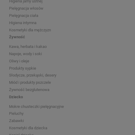
Higiena jamy ustnej
Pielęgnacja włosów
Pielęgnacja ciała
Higiena intymna
Kosmetyki dla mężczyzn
Żywność
Kawa, herbata i kakao
Napoje, wody i soki
Oliwy i oleje
Produkty sypkie
Słodycze, przekąski, desery
Miód i produkty pszczele
Żywność bezglutenowa
Dziecko
Mokre chusteczki pielęgnacyjne
Pieluchy
Zabawki
Kosmetyki dla dziecka