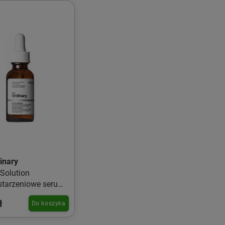
inary
Solution
starzeniowe serum
zy 30ml
ł
Do koszyka