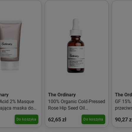
nary
The Ordinary
The Ord
c Acid 2% Masque
100% Organic Cold-Pressed
GF 15% 
ająca maska do
Rose Hip Seed Oil
przeciw
z kwasem
zimnotłoczony organiczny
do twar
62,65 zł
90,27 z
Do koszyka
Do koszyka
wym 2% 50ml
olej z dzikiej róży 30ml