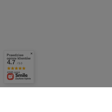
Prawdziwe
opinie klientów
4.7
/ 5.0
4348 opinii