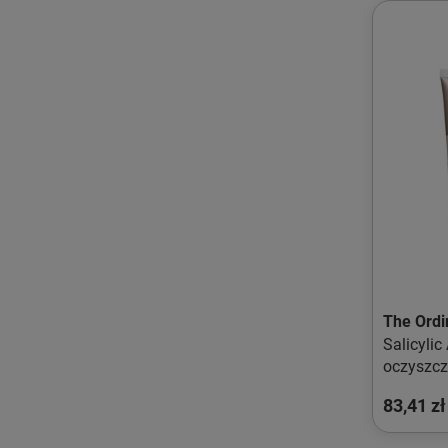
The Ordi
Salicyli
oczyszcz
twarzy 
83,41 zł
salicylo