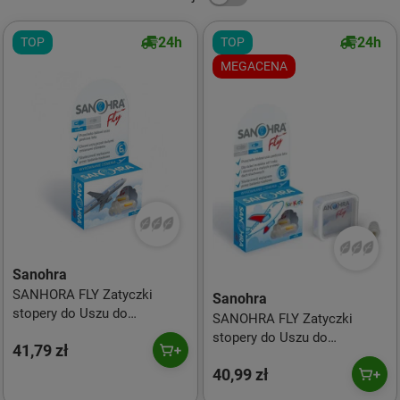
24h
24h
TOP
TOP
MEGACENA
Sanohra
SANHORA FLY Zatyczki
Sanohra
stopery do Uszu do
SANOHRA FLY Zatyczki
Samolotu dla Dorosłych 1
stopery do Uszu do
41,79 zł
para
Samolotu dla Dzieci 1 para
40,99 zł