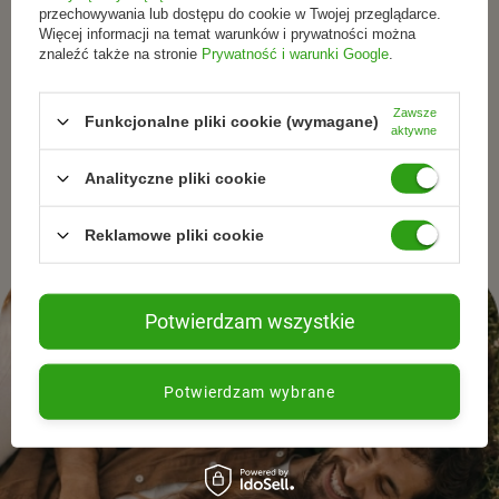
Dołącz do tych, którzy
przechowywania lub dostępu do cookie w Twojej przeglądarce.
Więcej informacji na temat warunków i prywatności można
znaleźć także na stronie
Prywatność i warunki Google
.
wybierają świadomie.
Zawsze
Funkcjonalne pliki cookie (wymagane)
Zapisz się do newslettera i otrzymuj informacje o
aktywne
promocjach, nowościach oraz inspiracjach ze świata
naturalnej pielęgnacjii zdrowego stylu życia.
Analityczne pliki cookie
Reklamowe pliki cookie
Potwierdzam wszystkie
Potwierdzam wybrane