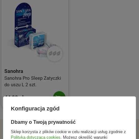
Sanohra
Sanohra Pro Sleep Zatyczki
do uszu L 2 szt.
44,99 zł
Konfiguracja zgód
Dbamy o Twoją prywatność
ZAPISZ SIĘ DO NEWSLETTERA
Sklep korzysta z plików cookie w celu realizacji usług zgodnie z
Polityką dotyczącą cookies
. Możesz określić warunki