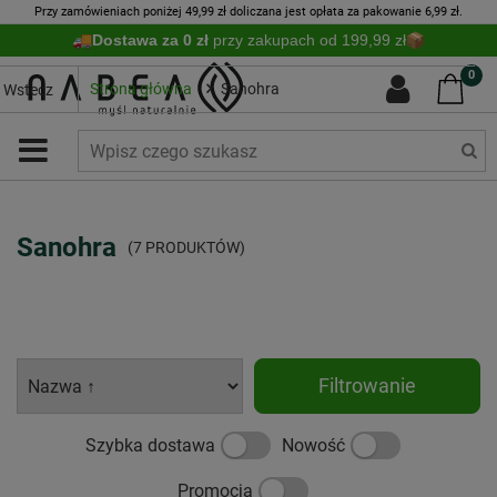
Przy zamówieniach poniżej 49,99 zł doliczana jest opłata za pakowanie 6,99 zł.
Dostawa za 0 zł
przy zakupach od 199,99 zł
0
Strona główna
Sanohra
Wstecz
Sanohra
(7 PRODUKTÓW)
Filtrowanie
Szybka dostawa
Nowość
Promocja