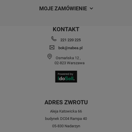
MOJE ZAMÓWIENIE
KONTAKT
221 220 225
bok@nabea.pl
Osmańska 12
,
02-823
Warszawa
ADRES ZWROTU
Aleja Katowicka 66
budynek DC04 Rampa 40
05-830 Nadarzyn