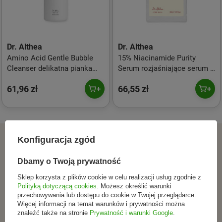
Dr. Althea
Dr. Althea
Amino Acid Gentle Bubble
15% Niacinamide Purity
Cleanser delikatna pianka
Serum rozjaśniające serum z
oczyszczająca do twarzy
niacynamidem 30ml
61,96 zł
66,55 zł
140ml
ZAPISZ SIĘ DO NEWSLETTERA
Konfiguracja zgód
Dołącz do tych, którzy
Dbamy o Twoją prywatność
Sklep korzysta z plików cookie w celu realizacji usług zgodnie z
wybierają świadomie.
Polityką dotyczącą cookies
. Możesz określić warunki
przechowywania lub dostępu do cookie w Twojej przeglądarce.
Więcej informacji na temat warunków i prywatności można
Zapisz się do newslettera i otrzymuj informacje o
znaleźć także na stronie
Prywatność i warunki Google
.
promocjach, nowościach oraz inspiracjach ze świata