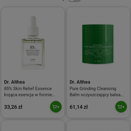
Dr. Althea
Dr. Althea
85% Skin Relief Essence
Pure Grinding Cleansing
kojąca esencja w formie
Balm oczyszczający balsam
ampułki z 85% ekstraktu z
do twarzy 50ml
33,26 zł
61,14 zł
wąkroty azjatyckiej 30ml