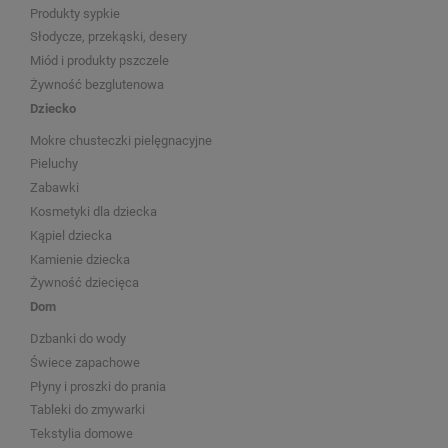
Produkty sypkie
Słodycze, przekąski, desery
Miód i produkty pszczele
Żywność bezglutenowa
Dziecko
Mokre chusteczki pielęgnacyjne
Pieluchy
Zabawki
Kosmetyki dla dziecka
Kąpiel dziecka
Kamienie dziecka
Żywność dziecięca
Dom
Dzbanki do wody
Świece zapachowe
Płyny i proszki do prania
Tableki do zmywarki
Tekstylia domowe