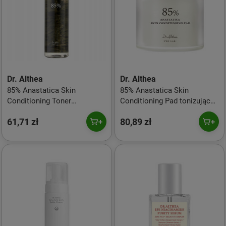
Dr. Althea
Dr. Althea
85% Anastatica Skin
85% Anastatica Skin
Conditioning Toner
Conditioning Pad tonizujące
rewitalizujący tonik z 85%
płatki nawilżające z
61,71 zł
80,89 zł
ekstraktem z róży
ekstraktem z róży
jerychońskiej 250ml
jerychońskiej 65szt