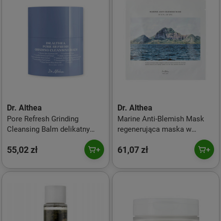
Dr. Althea
Dr. Althea
Pore Refresh Grinding
Marine Anti-Blemish Mask
Cleansing Balm delikatny
regenerująca maska w
balsam oczyszczający do
płachcie przeciw
55,02 zł
61,07 zł
twarzy 50ml
niedoskonałościom 5szt