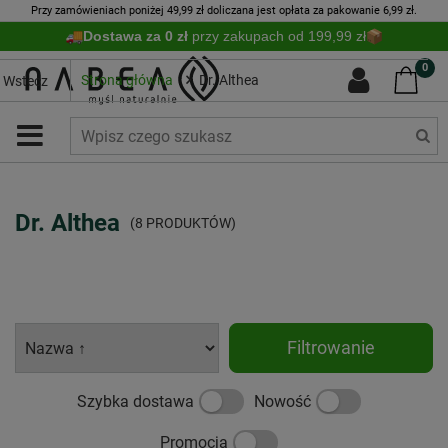
Przy zamówieniach poniżej 49,99 zł doliczana jest opłata za pakowanie 6,99 zł.
Dostawa za 0 zł
przy zakupach od 199,99 zł
0
Strona główna
Dr. Althea
Wstecz
Dr. Althea
(8 PRODUKTÓW)
Filtrowanie
Szybka dostawa
Nowość
Promocja