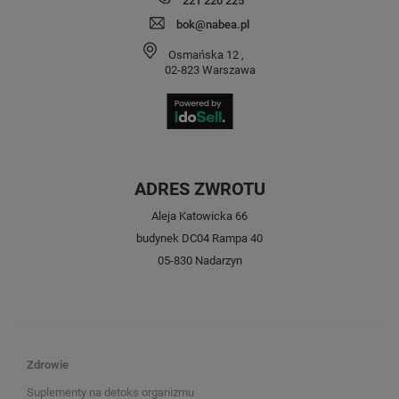
221 220 225
bok@nabea.pl
Osmańska 12
,
02-823
Warszawa
ADRES ZWROTU
Aleja Katowicka 66
budynek DC04 Rampa 40
05-830 Nadarzyn
Zdrowie
Suplementy na detoks organizmu