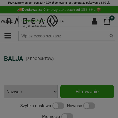
Przy zamówieniach poniżej 49,99 zł doliczana jest opłata za pakowanie 6,99 zł.
Dostawa za 0 zł
przy zakupach od 199,99 zł
0
Strona główna
BALJA
Wstecz
BALJA
(2 PRODUKTÓW)
Filtrowanie
Szybka dostawa
Nowość
Promocja