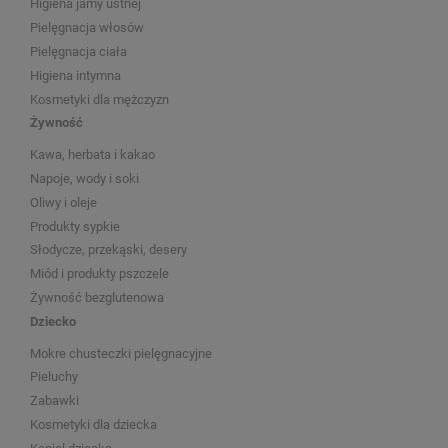
Higiena jamy ustnej
Pielęgnacja włosów
Pielęgnacja ciała
Higiena intymna
Kosmetyki dla mężczyzn
Żywność
Kawa, herbata i kakao
Napoje, wody i soki
Oliwy i oleje
Produkty sypkie
Słodycze, przekąski, desery
Miód i produkty pszczele
Żywność bezglutenowa
Dziecko
Mokre chusteczki pielęgnacyjne
Pieluchy
Zabawki
Kosmetyki dla dziecka