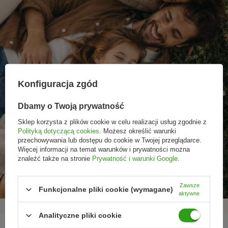
Konfiguracja zgód
Dbamy o Twoją prywatność
Sklep korzysta z plików cookie w celu realizacji usług zgodnie z
Polityką dotyczącą cookies
. Możesz określić warunki
przechowywania lub dostępu do cookie w Twojej przeglądarce.
Więcej informacji na temat warunków i prywatności można
Promocje tylko dla
Nowości przed
Rezygnacja w każdej
znaleźć także na stronie
Prywatność i warunki Google
.
subskrybentów
premierą
chwili
Zawsze
Funkcjonalne pliki cookie (wymagane)
aktywne
Analityczne pliki cookie