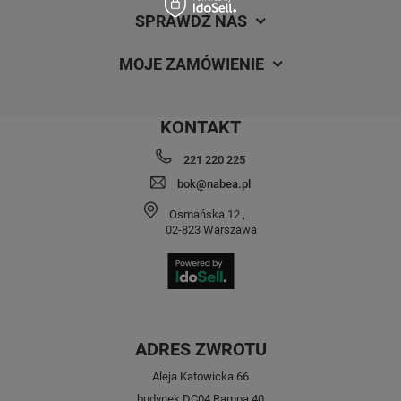
SPRAWDŹ NAS
MOJE ZAMÓWIENIE
KONTAKT
221 220 225
bok@nabea.pl
Osmańska 12
,
02-823
Warszawa
ADRES ZWROTU
Aleja Katowicka 66
budynek DC04 Rampa 40