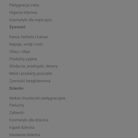
Pielęgnacja ciała
Higiena intymna
Kosmetyki dla mężczyzn
Żywność
Kawa, herbata i kakao
Napoje, wody i soki
Oliwy i oleje
Produkty sypkie
Słodycze, przekąski, desery
Miód i produkty pszczele
Żywność bezglutenowa
Dziecko
Mokre chusteczki pielęgnacyjne
Pieluchy
Zabawki
Kosmetyki dla dziecka
Kąpiel dziecka
Kamienie dziecka