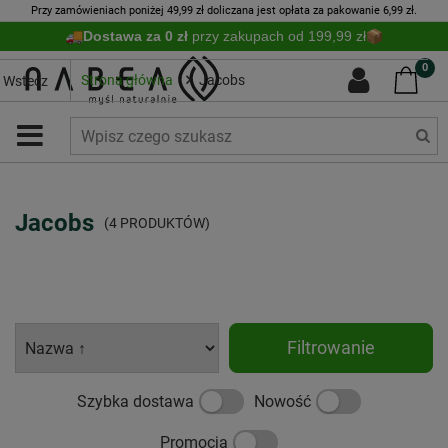
Przy zamówieniach poniżej 49,99 zł doliczana jest opłata za pakowanie 6,99 zł.
Dostawa za 0 zł
przy zakupach od 199,99 zł
0
Strona główna
Jacobs
Wstecz
Jacobs
(4 PRODUKTÓW)
Filtrowanie
Szybka dostawa
Nowość
Promocja