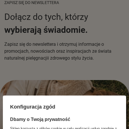
ZAPISZ SIĘ DO NEWSLETTERA
Dołącz do tych, którzy
wybierają świadomie.
Zapisz się do newslettera i otrzymuj informacje o
promocjach, nowościach oraz inspiracjach ze świata
naturalnej pielęgnacjii zdrowego stylu życia.
Konfiguracja zgód
Dbamy o Twoją prywatność
Sklep korzysta z plików cookie w celu realizacji usług zgodnie z