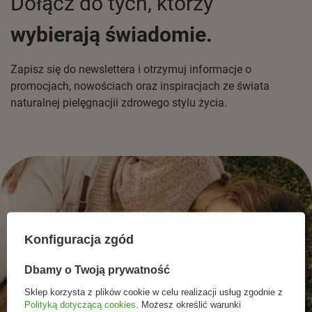
Dołącz do tych, którzy
wybierają świadomie.
Zapisz się do newslettera i otrzymuj informacje o
promocjach, nowościach oraz inspiracjach ze świata
naturalnej pielęgnacjii zdrowego stylu życia.
Konfiguracja zgód
Dbamy o Twoją prywatność
Sklep korzysta z plików cookie w celu realizacji usług zgodnie z
Polityką dotyczącą cookies
. Możesz określić warunki