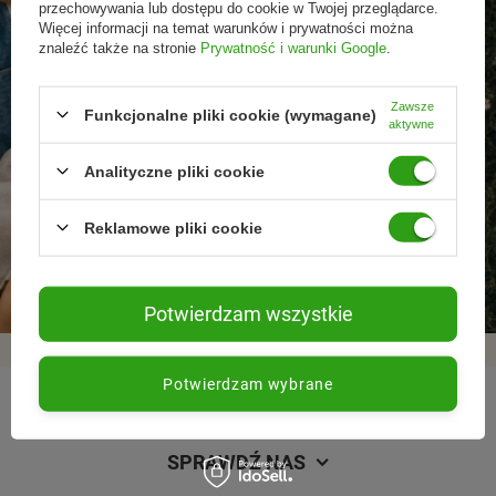
przechowywania lub dostępu do cookie w Twojej przeglądarce.
Więcej informacji na temat warunków i prywatności można
znaleźć także na stronie
Prywatność i warunki Google
.
Zawsze
Funkcjonalne pliki cookie (wymagane)
aktywne
Analityczne pliki cookie
Promocje tylko dla
Nowości przed
Rezygnacja w każdej
Reklamowe pliki cookie
subskrybentów
premierą
chwili
Potwierdzam wszystkie
Potwierdzam wybrane
REGULAMINY
SPRAWDŹ NAS