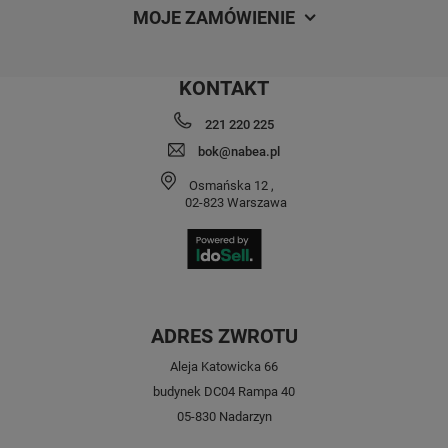
MOJE ZAMÓWIENIE
KONTAKT
221 220 225
bok@nabea.pl
Osmańska 12
,
02-823
Warszawa
ADRES ZWROTU
Aleja Katowicka 66
budynek DC04 Rampa 40
05-830 Nadarzyn