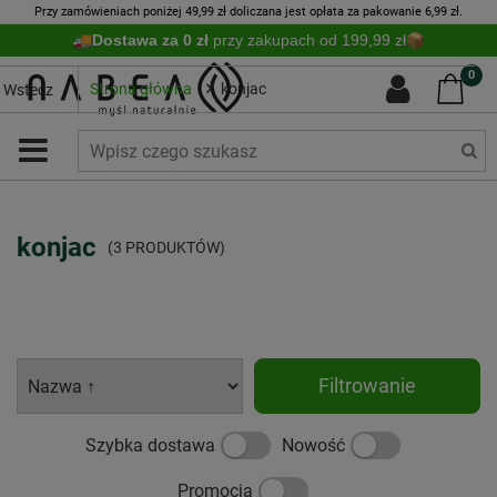
Przy zamówieniach poniżej 49,99 zł doliczana jest opłata za pakowanie 6,99 zł.
Dostawa za 0 zł
przy zakupach od 199,99 zł
0
Strona główna
konjac
Wstecz
konjac
(3 PRODUKTÓW)
Filtrowanie
Szybka dostawa
Nowość
Promocja