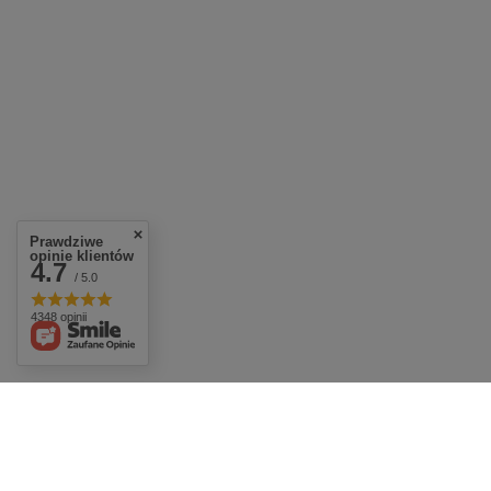
Prawdziwe
opinie klientów
4.7
/ 5.0
4348 opinii