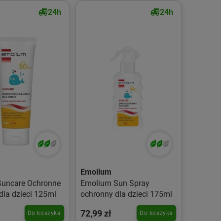
24h
24h
Emolium
Suncare Ochronne
Emolium Sun Spray
dla dzieci 125ml
ochronny dla dzieci 175ml
72,99 zł
Do koszyka
Do koszyka