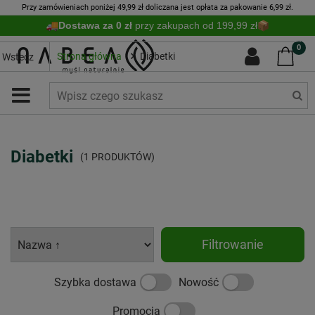
Przy zamówieniach poniżej 49,99 zł doliczana jest opłata za pakowanie 6,99 zł.
Dostawa za 0 zł
przy zakupach od 199,99 zł
0
Strona główna
Diabetki
Wstecz
Diabetki
(1 PRODUKTÓW)
Filtrowanie
Szybka dostawa
Nowość
Promocja