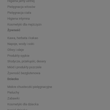
Higiena jamy ustnej
Pielęgnacja włosów
Pielęgnacja ciała
Higiena intymna
Kosmetyki dla mężczyzn
Żywność
Kawa, herbata i kakao
Napoje, wody i soki
Oliwy i oleje
Produkty sypkie
Słodycze, przekąski, desery
Miód i produkty pszczele
Żywność bezglutenowa
Dziecko
Mokre chusteczki pielęgnacyjne
Pieluchy
Zabawki
Kosmetyki dla dziecka