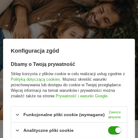
Konfiguracja zgód
Dbamy o Twoją prywatność
Sklep korzysta z plików cookie w celu realizacji usług zgodnie z
Polityką dotyczącą cookies
. Możesz określić warunki
przechowywania lub dostępu do cookie w Twojej przeglądarce.
Więcej informacji na temat warunków i prywatności można
Promocje tylko dla
Nowości przed
Rezygnacja w każdej
znaleźć także na stronie
Prywatność i warunki Google
.
subskrybentów
premierą
chwili
Zawsze
Funkcjonalne pliki cookie (wymagane)
aktywne
Analityczne pliki cookie