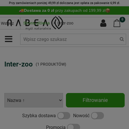
Przy zamówieniach poniżej 49,99 zł doliczana jest opłata za pakowanie 6,99 zł.
Dostawa za 0 zł
przy zakupach od 199,99 zł
0
Strona główna
Inter-zoo
Wstecz
Inter-zoo
(1 PRODUKTÓW)
Filtrowanie
Szybka dostawa
Nowość
Promocja