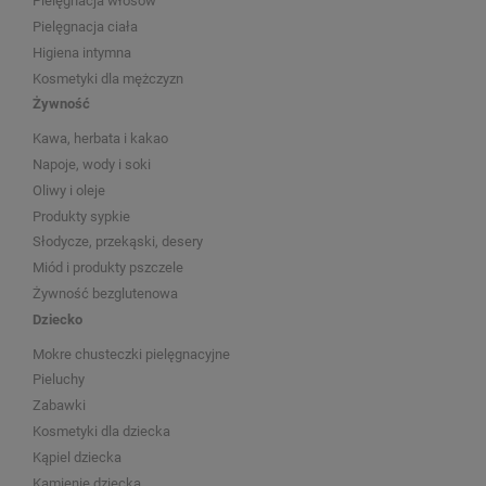
Pielęgnacja włosów
Pielęgnacja ciała
Higiena intymna
Kosmetyki dla mężczyzn
Żywność
Kawa, herbata i kakao
Napoje, wody i soki
Oliwy i oleje
Produkty sypkie
Słodycze, przekąski, desery
Miód i produkty pszczele
Żywność bezglutenowa
Dziecko
Mokre chusteczki pielęgnacyjne
Pieluchy
Zabawki
Kosmetyki dla dziecka
Kąpiel dziecka
Kamienie dziecka