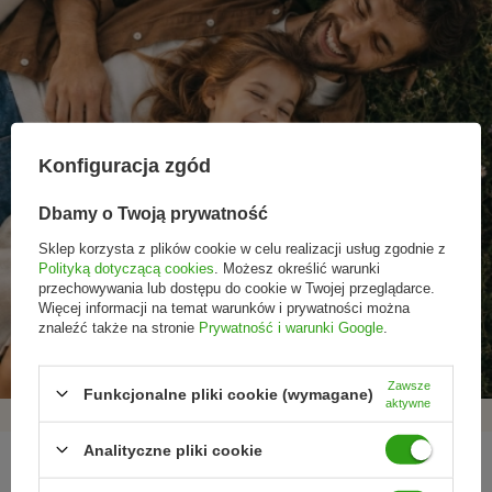
Konfiguracja zgód
Dbamy o Twoją prywatność
Sklep korzysta z plików cookie w celu realizacji usług zgodnie z
Polityką dotyczącą cookies
. Możesz określić warunki
przechowywania lub dostępu do cookie w Twojej przeglądarce.
Promocje tylko dla
Nowości przed
Rezygnacja w każdej
Więcej informacji na temat warunków i prywatności można
subskrybentów
premierą
chwili
znaleźć także na stronie
Prywatność i warunki Google
.
Zawsze
Funkcjonalne pliki cookie (wymagane)
aktywne
Analityczne pliki cookie
REGULAMINY