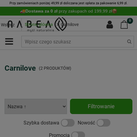
Przy zamówieniach poniżej 49,99 zł doliczana jest opłata za pakowanie 6,99 zł.
Dostawa za 0 zł
przy zakupach od 199,99 zł
0
Strona główna
Carnilove
Wstecz
Carnilove
(2 PRODUKTÓW)
Filtrowanie
Szybka dostawa
Nowość
Promocja