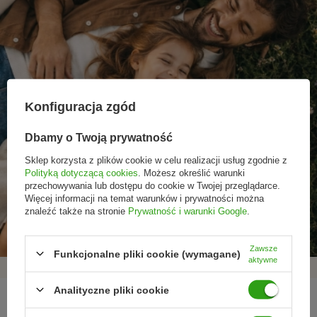
Konfiguracja zgód
Dbamy o Twoją prywatność
Sklep korzysta z plików cookie w celu realizacji usług zgodnie z
Polityką dotyczącą cookies
. Możesz określić warunki
przechowywania lub dostępu do cookie w Twojej przeglądarce.
Promocje tylko dla
Nowości przed
Rezygnacja w każdej
Więcej informacji na temat warunków i prywatności można
subskrybentów
premierą
chwili
znaleźć także na stronie
Prywatność i warunki Google
.
Zawsze
Funkcjonalne pliki cookie (wymagane)
aktywne
Analityczne pliki cookie
REGULAMINY