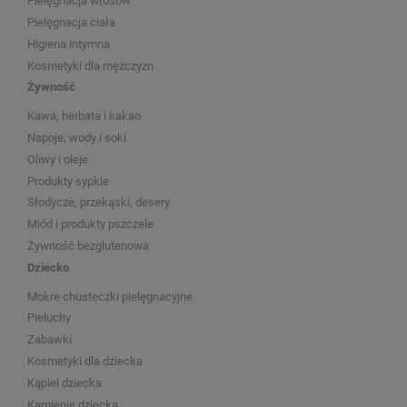
Pielęgnacja włosów
Pielęgnacja ciała
Higiena intymna
Kosmetyki dla mężczyzn
Żywność
Kawa, herbata i kakao
Napoje, wody i soki
Oliwy i oleje
Produkty sypkie
Słodycze, przekąski, desery
Miód i produkty pszczele
Żywność bezglutenowa
Dziecko
Mokre chusteczki pielęgnacyjne
Pieluchy
Zabawki
Kosmetyki dla dziecka
Kąpiel dziecka
Kamienie dziecka